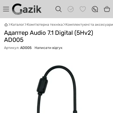
Каталог
Комп'ютерна техніка
Комплектуючі та аксесуар
GAZIK
AI
Адаптер Audio 7.1 Digital (5Hv2)
Онлайн · пошук техніки
AD005
Привіт! 👋 Я Gazik AI — допоможу
Артикул:
AD005
Написати відгук
підібрати вживану комп'ютерну техніку.
Що шукаєш?