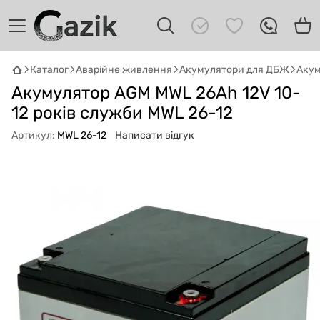
Каталог
Аварійне живлення
Акумулятори для ДБЖ
Акум
GAZIK
AI
Акумулятор AGM MWL 26Ah 12V 10-
Онлайн · пошук техніки
12 років служби MWL 26-12
Привіт! 👋 Я Gazik AI — допоможу
Артикул:
MWL 26-12
Написати відгук
підібрати вживану комп'ютерну техніку.
Що шукаєш?