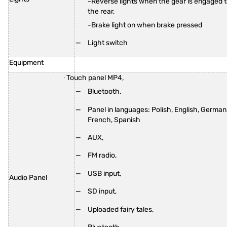
-Reverse lights when the gear is engaged 
the rear,
-Brake light on when brake pressed
Light switch
Equipment
Touch panel MP4,
·
Bluetooth,
Panel in languages: Polish, English, German
French, Spanish
AUX,
FM radio,
USB input,
Audio Panel
SD input,
Uploaded fairy tales,