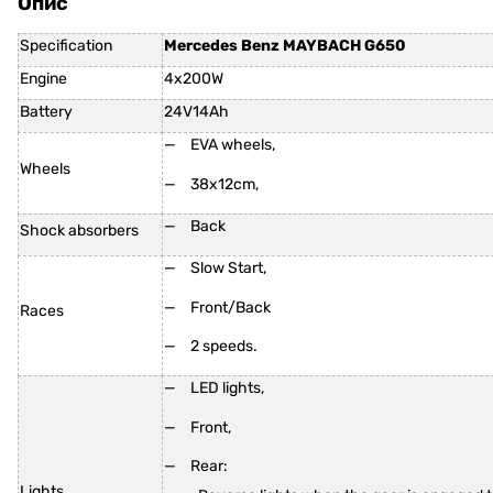
Опис
Specification
Mercedes Benz MAYBACH G650
Engine
4x200W
Battery
24V14Ah
EVA wheels,
Wheels
38x12cm,
Back
Shock absorbers
Slow Start,
Front/Back
Races
2 speeds.
LED lights,
Front,
Rear:
Lights