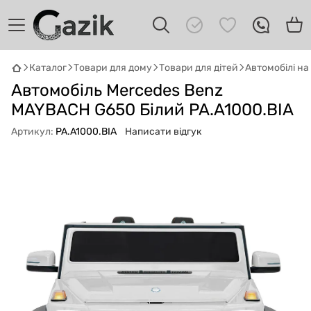
Каталог
Товари для дому
Товари для дітей
Автомобілі н
Автомобіль Mercedes Benz
GAZIK
AI
Онлайн · пошук техніки
MAYBACH G650 Білий PA.A1000.BIA
Артикул:
PA.A1000.BIA
Написати відгук
Привіт! 👋 Я Gazik AI — допоможу
підібрати вживану комп'ютерну техніку.
Що шукаєш?