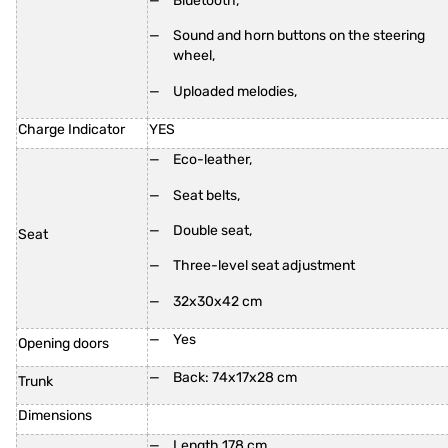
Bluetooth,
Sound and horn buttons on the steering
wheel,
Uploaded melodies,
Charge Indicator
YES
Eco-leather,
Seat belts,
Double seat,
Seat
Three-level seat adjustment
32x30x42 cm
Yes
Opening doors
Back: 74x17x28 cm
Trunk
Dimensions
Length 178 cm,