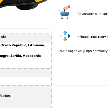
— С
амовивіз з нашо
— «Новою поштою» по
icle
 Czech Republic, Lithuania,
Більше інформації про доставку
negro, Serbia, Macedonia
Button,