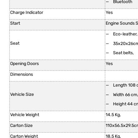
Bluetooth
Charge Indicator
Yes
Start
Engine Sounds S
Eco-leather,
Seat
35x20x26cm
Seat belts,
Opening Doors
Yes
Dimensions
Length 108 
Vehicle Size
Width 66 cm
Height 44 c
Vehicle Weight
14.5 Kg,
Carton Size
110x56.5x29.5c
Carton Weight
18.5 Kg,