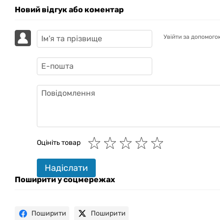
Новий відгук або коментар
Увійти за допомого
GAZIK
AI
Онлайн · пошук техніки
Оцініть товар
Привіт! 👋 Я Gazik AI — допоможу
Надіслати
підібрати вживану комп'ютерну
техніку. Що шукаєш?
Поширити у соцмережах
Поширити
Поширити