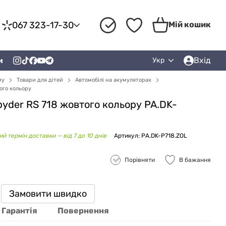
067 323-17-30
Мій кошик
Вхід
и
Укр
му
Товари для дітей
Автомобілі на акумуляторах
того кольору
yder RS ​​718 жовтого кольору PA.DK-
й термін доставки — від 7 до 10 днів
Артикул: PA.DK-P718.ZOL
Порівняти
В бажання
Замовити швидко
Гарантія
Повернення