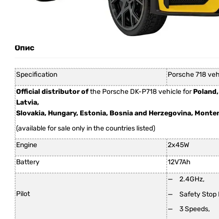
Опис
Specification
Porsche 718 veh
Official distributor of
the Porsche DK-P718 vehicle for
Poland,
Latvia,
Slovakia, Hungary, Estonia, Bosnia and Herzegovina, Monte
(available for sale only in the countries listed)
Engine
2x45W
Battery
12V7Ah
2.4GHz,
Pilot
Safety Stop 
3 Speeds,