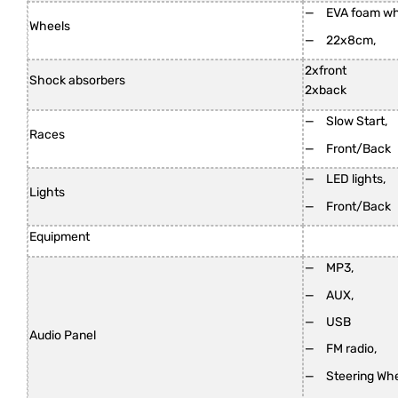
EVA foam wh
Wheels
22x8cm,
2xfront
Shock absorbers
2xback
Slow Start,
Races
Front/Back
LED lights,
Lights
Front/Back
Equipment
MP3,
AUX,
USB
Audio Panel
FM radio,
Steering Wh