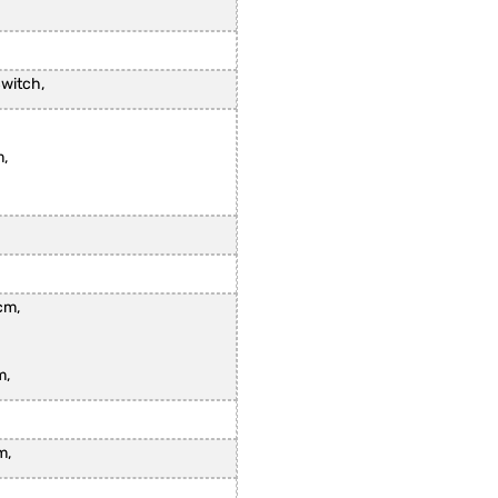
witch,
,
cm,
,
m,
m,