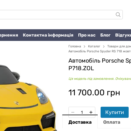
вернення
Контактна інформація
Про нас
Блог
Відгук
Головна
Каталог
Товари для до
Автомобіль Porsche Spyder RS ​​718 жов
Автомобіль Porsche Sp
P718.ZOL
Ця модель під замовлення. Очікувани
11 700.00 грн
Купити
Доставка
Оплата