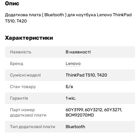
Опис
Додаткова плата ( Bluetooth ) для ноутбука Lenovo ThinkPad
T510, T420
Характеристики
Наявність
В наявності
Бренд
Lenovo
Сумісні моделi
ThinkPad T510, T420
Стан товару
Б/в
Гарантія
1 міс.
Парт номер
60Y3199, 60Y3212, 60Y3271,
додаткової плати
BCM92070MD
Тип додаткової плати
Bluetooth