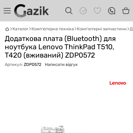
Каталог
Комп'ютерна техніка
Комп'ютерні запчастини
Д
GAZIK
AI
Додаткова плата (Bluetooth) для
Онлайн · пошук техніки
ноутбука Lenovo ThinkPad T510,
T420 (вживаний) ZDP0572
Привіт! 👋 Я Gazik AI — допоможу
підібрати вживану комп'ютерну техніку.
Артикул:
ZDP0572
Написати відгук
Що шукаєш?