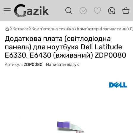
Каталог
Комп'ютерна техніка
Комп'ютерні запчастини
Д
GAZIK
AI
Додаткова плата (cвітлодіодна
Онлайн · пошук техніки
панель) для ноутбука Dell Latitude
E6330, E6430 (вживаний) ZDP0080
Привіт! 👋 Я Gazik AI — допоможу
підібрати вживану комп'ютерну техніку.
Артикул:
ZDP0080
Написати відгук
Що шукаєш?