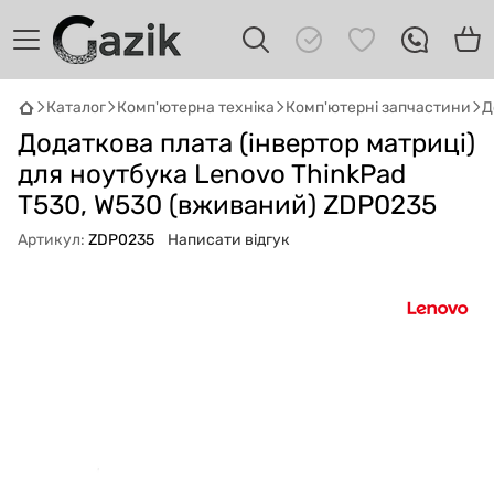
Каталог
Комп'ютерна техніка
Комп'ютерні запчастини
Д
GAZIK
AI
Додаткова плата (інвертор матриці)
Онлайн · пошук техніки
для ноутбука Lenovo ThinkPad
T530, W530 (вживаний) ZDP0235
Привіт! 👋 Я Gazik AI — допоможу
підібрати вживану комп'ютерну техніку.
Артикул:
ZDP0235
Написати відгук
Що шукаєш?