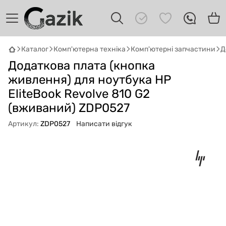
Каталог
Комп'ютерна техніка
Комп'ютерні запчастини
Д
GAZIK
AI
Додаткова плата (кнопка
Онлайн · пошук техніки
живлення) для ноутбука HP
EliteBook Revolve 810 G2
Привіт! 👋 Я Gazik AI — допоможу
підібрати вживану комп'ютерну техніку.
(вживаний) ZDP0527
Що шукаєш?
Артикул:
ZDP0527
Написати відгук