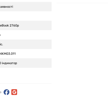
наявності
iteBook 2760p
в
іс.
.4KM03.011
D індикатор
ю