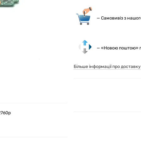
— С
амовивіз з нашо
— «Новою поштою» по
Більше інформації про доставку
2760p