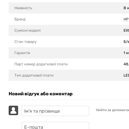
Наявність
В 
Бренд
HP
Сумісні моделi
El
Стан товару
Б/
Гарантія
1 м
Парт номер додаткової плати
48
Тип додаткової плати
LE
Новий відгук або коментар
Увійти за допомого