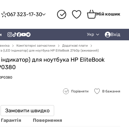
067 323-17-30
Мій кошик
Вхід
и
Укр
ехніка
Комп'ютерні запчастини
Додаткові плати
а (LED індикатор) для ноутбука HP EliteBook 2760p (вживаний)
індикатор) для ноутбука HP EliteBook
P0380
ZDP0380
Порівняти
В бажання
Замовити швидко
Гарантія
Повернення