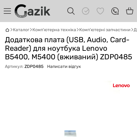
Каталог
Комп'ютерна техніка
Комп'ютерні запчастини
Д
GAZIK
AI
Додаткова плата (USB, Audio, Card-
Онлайн · пошук техніки
Reader) для ноутбука Lenovo
B5400, M5400 (вживаний) ZDP0485
Привіт! 👋 Я Gazik AI — допоможу
підібрати вживану комп'ютерну техніку.
Артикул:
ZDP0485
Написати відгук
Що шукаєш?