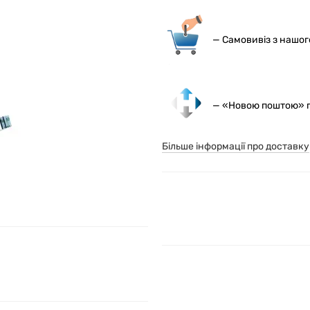
— С
амовивіз з нашо
— «Новою поштою» по
Більше інформації про доставку