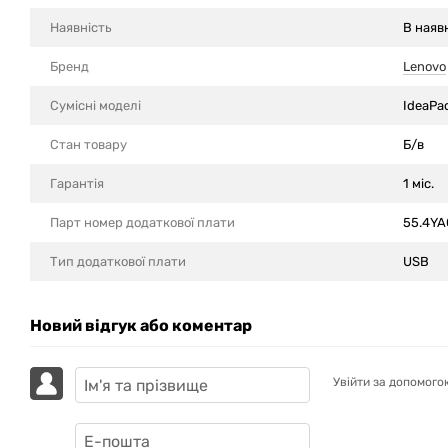
Наявність
В наяв
Бренд
Lenovo
Сумісні моделi
IdeaPa
Стан товару
Б/в
Гарантія
1 міс.
Парт номер додаткової плати
55.4YA
Тип додаткової плати
USB
Новий відгук або коментар
Увійти за допомого