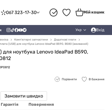
067 323-17-30
Мій кошик
Вхід
и
Укр
ехніка
Комп'ютерні запчастини
Додаткові плати
плата (USB) для ноутбука Lenovo IdeaPad B590, B580 (вживаний)
) для ноутбука Lenovo IdeaPad B590,
0812
ZDP0812
Порівняти
В бажання
Замовити швидко
Гарантія
Повернення