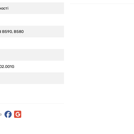
ності
d B590, B580
02.001G
ю