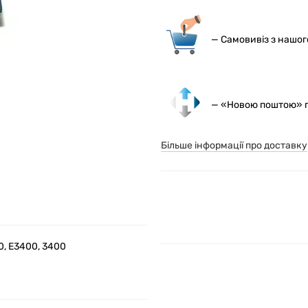
— С
амовивіз з нашо
— «Новою поштою» по
Більше інформації про доставку
00, E3400, 3400