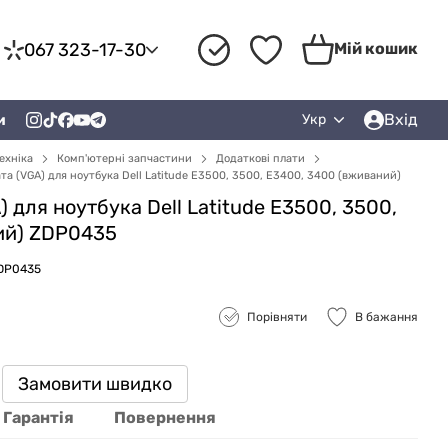
067 323-17-30
Мій кошик
Вхід
и
Укр
ехніка
Комп'ютерні запчастини
Додаткові плати
та (VGA) для ноутбука Dell Latitude E3500, 3500, E3400, 3400 (вживаний)
 для ноутбука Dell Latitude E3500, 3500,
ий) ZDP0435
ZDP0435
Порівняти
В бажання
Замовити швидко
Гарантія
Повернення