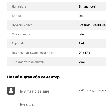
Наявність
В наявності
Бренд
Dell
Сумісні моделi
Latitude E3500, 3
Стан товару
Б/в
Гарантія
1 міс.
Парт номер додаткової плати
0FY47R
Тип додаткової плати
VGA
Новий відгук або коментар
Увійти за допомого