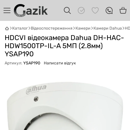
Каталог
Відеоспостереження
Камери
Камери Dahua
HD
GAZIK
AI
HDCVI відеокамера Dahua DH-HAC-
Онлайн · пошук техніки
HDW1500TP-IL-A 5МП (2.8мм)
Привіт! 👋 Я Gazik AI — допоможу
YSAP190
підібрати вживану комп'ютерну техніку.
Артикул:
YSAP190
Написати відгук
Що шукаєш?