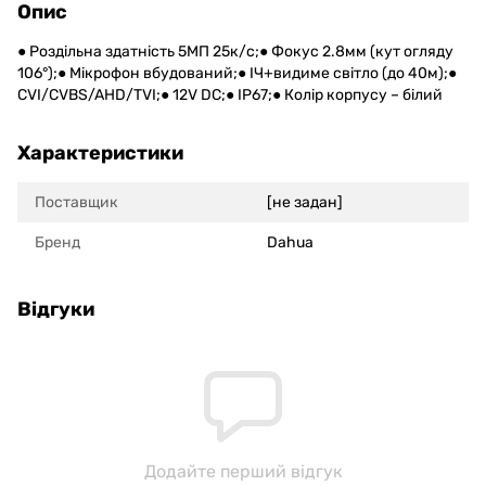
Опис
● Роздільна здатність 5МП 25к/с;● Фокус 2.8мм (кут огляду
106°);● Мікрофон вбудований;● ІЧ+видиме світло (до 40м);●
CVI/CVBS/AHD/TVI;● 12V DC;● IP67;● Колір корпусу – білий
Характеристики
Поставщик
[не задан]
Бренд
Dahua
Відгуки
Додайте перший відгук