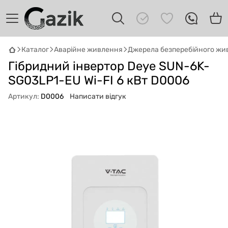
Каталог
Аварійне живлення
Джерела безперебійного жи
GAZIK
AI
Гібридний інвертор Deye SUN-6K-
Онлайн · пошук техніки
SG03LP1-EU Wi-FI 6 кВт D0006
Привіт! 👋 Я Gazik AI — допоможу
Артикул:
D0006
Написати відгук
підібрати вживану комп'ютерну техніку.
Що шукаєш?