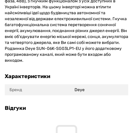
фаза, 48В), з гнучким функціоналом з усіх доступних в
Україні інверторів. На цьому інверторі можна втілити
найсміливіші ідеї щодо будівництва автономної та
незалежної від держави електроживильної системи. Гнучка
багатофункціональна система перетворення сонячної
енергії, акумулювання, поєднання різних джерел енергії. Він
вміє об'єднувати енергію міської мережі, сонця, акумулятора
та четвертого джерела, яке Ви самі собі можете вибрати.
Родзинка Deye SUN-06K-SG03LP1-EU у його додатковому
програмованому каналі, який може бути входом або
виходом.
Характеристики
Бренд
Deye
Відгуки