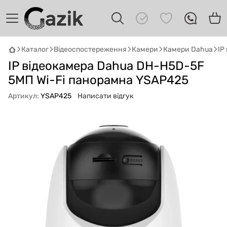
Каталог
Відеоспостереження
Камери
Камери Dahua
IP
GAZIK
AI
IP відеокамера Dahua DH-H5D-5F
Онлайн · пошук техніки
5МП Wi-Fi панорамна YSAP425
Привіт! 👋 Я Gazik AI — допоможу
Артикул:
YSAP425
Написати відгук
підібрати вживану комп'ютерну техніку.
Що шукаєш?