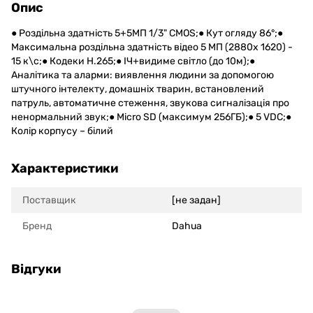
Опис
● Роздільна здатність 5+5МП 1/3" CMOS;● Кут огляду 86°;●
Максимальна роздільна здатність відео 5 МП (2880x 1620) -
15 к\с;● Кодеки H.265;● ІЧ+видиме світло (до 10м);●
Аналітика та аларми: виявлення людини за допомогою
штучного інтелекту, домашніх тварин, встановлений
патруль, автоматичне стеження, звукова сигналізація про
ненормальний звук;● Micro SD (максимум 256ГБ);● 5 VDC;●
Колір корпусу – білий
Характеристики
Поставщик
[не задан]
Бренд
Dahua
Відгуки