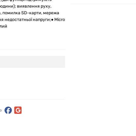
людини); виявлення руху,
на, помилка SD-карти, мережа
я недостатньої напруги;● Micro
ілий
ю