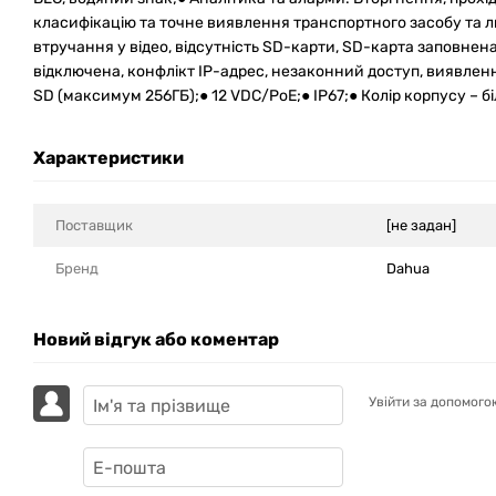
класифікацію та точне виявлення транспортного засобу та 
втручання у відео, відсутність SD-карти, SD-карта заповне
відключена, конфлікт IP-адрес, незаконний доступ, виявленн
SD (максимум 256ГБ);● 12 VDC/PoE;● IP67;● Колір корпусу – б
Характеристики
Поставщик
[не задан]
Бренд
Dahua
Новий відгук або коментар
Увійти за допомого