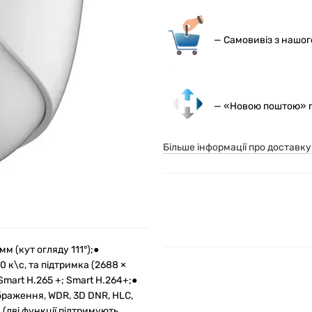
— С
амовивіз з нашо
— «Новою поштою» по
Більше інформації про доставку
м (кут огляду 111°);●
0 к\с, та підтримка (2688 ×
Smart H.265 +; Smart H.264+;●
браження, WDR, 3D DNR, HLC,
 (дві функції підтримують