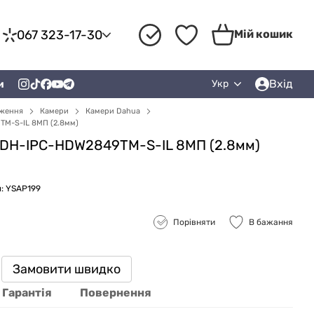
067 323-17-30
Мій кошик
Вхід
и
Укр
еження
Камери
Камери Dahua
TM-S-IL 8МП (2.8мм)
a DH-IPC-HDW2849TM-S-IL 8МП (2.8мм)
: YSAP199
Порівняти
В бажання
Замовити швидко
Гарантія
Повернення