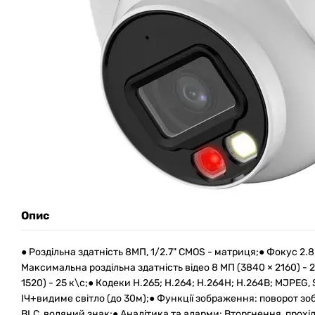
Опис
● Роздільна здатність 8МП, 1/2.7" CMOS - матриця;● Фокус 2.8м
Максимальна роздільна здатність відео 8 МП (3840 × 2160) - 2
1520) - 25 к\с;● Кодеки H.265; H.264; H.264H; H.264B; MJPEG, 
ІЧ+видиме світло (до 30м);● Функції зображення: поворот зо
BLC, водяний знак;● Аналітика та аларми: Вторгнення, прохід