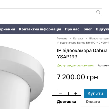
вернення
Контактна інформація
Про нас
Блог
Відгук
Головна
Каталог
Відеоспостер
IP відеокамера Dahua DH-IPC-HDW2849
IP відеокамера Dahu
YSAP199
Доступно для замовлення
Артикул
7 200.00 грн
Купити
Доставка
Оплата