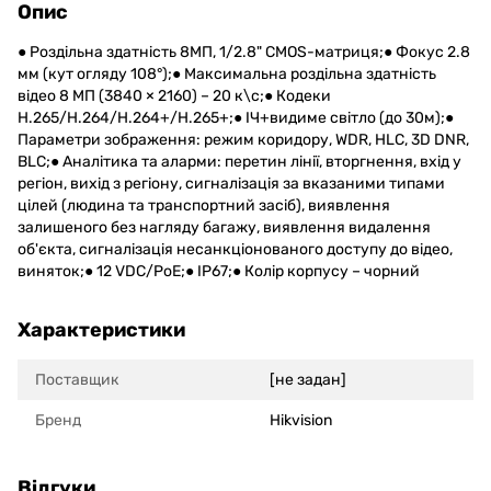
Опис
● Роздільна здатність 8МП, 1/2.8" CMOS-матриця;● Фокус 2.8
мм (кут огляду 108°);● Максимальна роздільна здатність
відео 8 МП (3840 × 2160) – 20 к\с;● Кодеки
H.265/H.264/H.264+/H.265+;● ІЧ+видиме світло (до 30м);●
Параметри зображення: режим коридору, WDR, HLC, 3D DNR,
BLC;● Аналітика та аларми: перетин лінії, вторгнення, вхід у
регіон, вихід з регіону, сигналізація за вказаними типами
цілей (людина та транспортний засіб), виявлення
залишеного без нагляду багажу, виявлення видалення
об'єкта, сигналізація несанкціонованого доступу до відео,
виняток;● 12 VDC/PoE;● IP67;● Колір корпусу – чорний
Характеристики
Поставщик
[не задан]
Бренд
Hikvision
Відгуки