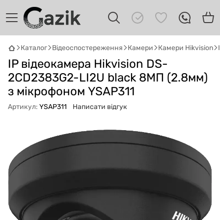
Каталог
Відеоспостереження
Камери
Камери Hikvision
GAZIK
AI
IP відеокамера Hikvision DS-
Онлайн · пошук техніки
2CD2383G2-LI2U black 8МП (2.8мм)
з мікрофоном YSAP311
Привіт! 👋 Я Gazik AI — допоможу
підібрати вживану комп'ютерну техніку.
Артикул:
YSAP311
Написати відгук
Що шукаєш?