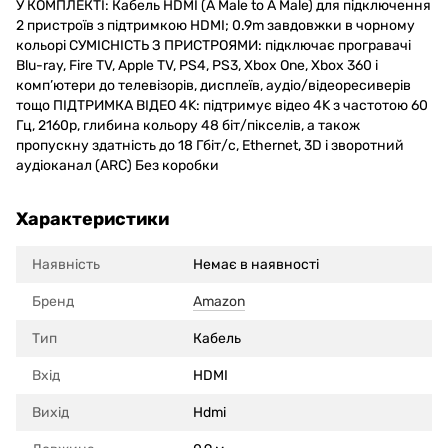
У КОМПЛЕКТІ: Кабель HDMI (А Male to A Male) для підключення
2 пристроїв з підтримкою HDMI; 0.9m завдовжки в чорному
кольорі СУМІСНІСТЬ З ПРИСТРОЯМИ: підключає програвачі
Blu-ray, Fire TV, Apple TV, PS4, PS3, Xbox One, Xbox 360 і
комп’ютери до телевізорів, дисплеїв, аудіо/відеоресиверів
тощо ПІДТРИМКА ВІДЕО 4K: підтримує відео 4K з частотою 60
Гц, 2160p, глибина кольору 48 біт/пікселів, а також
пропускну здатність до 18 Гбіт/с, Ethernet, 3D і зворотний
аудіоканал (ARC) Без коробки
Характеристики
Наявність
Немає в наявності
Бренд
Amazon
Тип
Кабель
Вхід
HDMI
Вихід
Hdmi