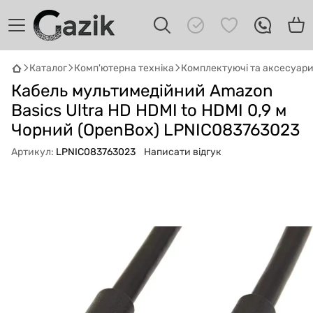
Каталог
Комп'ютерна техніка
Комплектуючі та аксесуар
GAZIK
AI
Кабель мультимедійний Amazon
Онлайн · пошук техніки
Basics Ultra HD HDMI to HDMI 0,9 м
Чорний (OpenBox) LPNIC083763023
Привіт! 👋 Я Gazik AI — допоможу
підібрати вживану комп'ютерну техніку.
Артикул:
LPNIC083763023
Написати відгук
Що шукаєш?