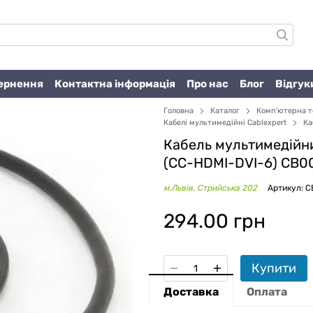
вернення
Контактна інформація
Про нас
Блог
Відгук
Головна
Каталог
Комп'ютерна т
Кабелі мультимедійні Cablexpert
Ка
Кабель мультимедійни
(CC-HDMI-DVI-6) CB0
м.Львів, Стрийська 202
Артикул: C
294.00 грн
Купити
Доставка
Оплата