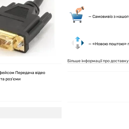
— С
амовивіз з нашо
— «Новою поштою» по
Більше інформації про доставку
рфейсом Передача відео
та роз'єми