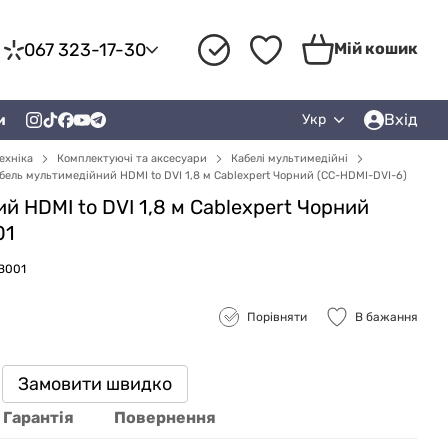
067 323-17-30
Мій кошик
Вхід
и
Укр
ехніка
Комплектуючі та аксесуари
Кабелі мультимедійні
бель мультимедійний HDMI to DVI 1,8 м Cablexpert Чорний (CC-HDMI-DVI-6)
й HDMI to DVI 1,8 м Cablexpert Чорний
01
B001
Порівняти
В бажання
Замовити швидко
Гарантія
Повернення