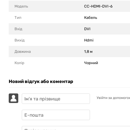
Модель
CC-HDMI-DVI-6
Тип
Кабель
Вхід
DVI
Вихід
Hdmi
Довжина
1,8 м
Колір
Чорний
Новий відгук або коментар
Увійти за допомого