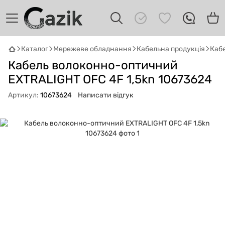
Каталог
Мережеве обладнання
Кабельна продукція
Кабе
GAZIK
AI
Кабель волоконно-оптичний
Онлайн · пошук техніки
EXTRALIGHT OFC 4F 1,5kn 10673624
Привіт! 👋 Я Gazik AI — допоможу
Артикул:
10673624
Написати відгук
підібрати вживану комп'ютерну техніку.
Що шукаєш?