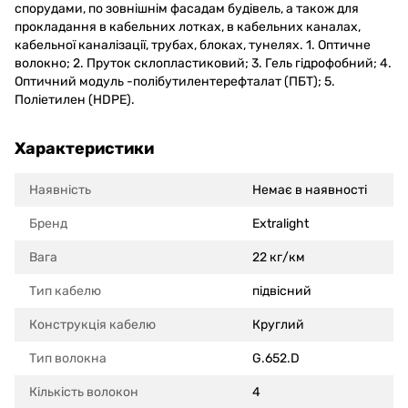
спорудами, по зовнішнім фасадам будівель, а також для
прокладання в кабельних лотках, в кабельних каналах,
кабельної каналізації, трубах, блоках, тунелях. 1. Оптичне
волокно; 2. Пруток склопластиковий; 3. Гель гідрофобний; 4.
Оптичний модуль -полібутилентерефталат (ПБТ); 5.
Поліетилен (HDPE).
Характеристики
Наявність
Немає в наявності
Бренд
Extralight
Вага
22 кг/км
Тип кабелю
підвісний
Конструкція кабелю
Круглий
Тип волокна
G.652.D
Кількість волокон
4