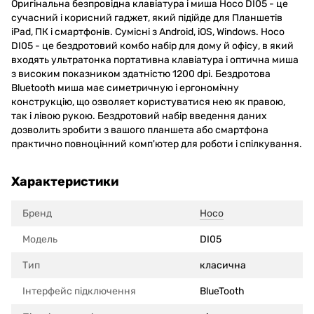
Оригінальна безпровідна клавіатура і миша Hoco DI05 - це
сучасний і корисний гаджет, який підійде для Планшетів
iPad, ПК і смартфонів. Сумісні з Android, iOS, Windows. Hoco
DI05 - це бездротовий комбо набір для дому й офісу, в який
входять ультратонка портативна клавіатура і оптична миша
з високим показником здатністю 1200 dpi. Бездротова
Bluetooth миша має симетричную і ергономічну
конструкцію, що озволяет користуватися нею як правою,
так і лівою рукою. Бездротовий набір введення даних
дозволить зробити з вашого планшета або смартфона
практично повноцінний комп'ютер для роботи і спілкування.
Характеристики
Бренд
Hoco
Модель
DI05
Тип
класична
Інтерфейс підключення
BlueTooth