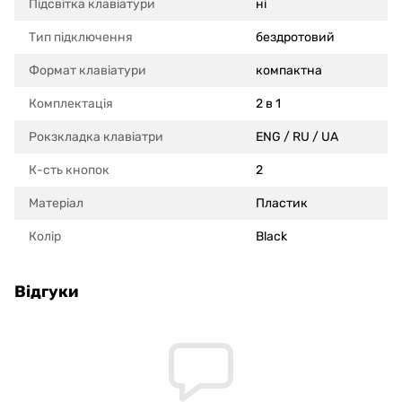
Підсвітка клавіатури
ні
Тип підключення
бездротовий
Формат клавіатури
компактна
Комплектація
2 в 1
Рокзкладка клавіатри
ENG / RU / UA
К-сть кнопок
2
Матеріал
Пластик
Колір
Black
Відгуки