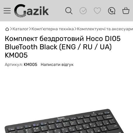
Каталог
Комп'ютерна техніка
Комплектуючі та аксесуар
GAZIK
AI
Комплект бездротовий Hoco DI05
Онлайн · пошук техніки
BlueTooth Black (ENG / RU / UA)
KM005
Привіт! 👋 Я Gazik AI — допоможу
підібрати вживану комп'ютерну техніку.
Артикул:
KM005
Написати відгук
Що шукаєш?