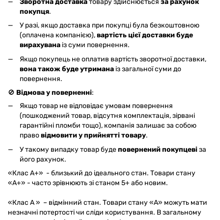
Зворотна доставка
товару здійснюється
за рахунок
покупця
.
У разі, якщо доставка при покупці була безкоштовною
(оплачена компанією),
вартість цієї доставки буде
вирахувана
із суми повернення.
Якщо покупець не оплатив вартість зворотної доставки,
вона також буде утримана
із загальної суми до
повернення.
🚫
Відмова у поверненні
:
Якщо товар не відповідає умовам повернення
(пошкоджений товар, відсутня комплектація, зірвані
гарантійні пломби тощо), компанія залишає за собою
право
відмовити у прийнятті товару
.
У такому випадку товар буде
повернений покупцеві
за
його рахунок.
«Клас A+» - близький до ідеального стан. Товари стану
«А+» - часто зрівнюють зі станом 5+ або новим.
«Клас A » – відмінний стан. Товари стану «А» можуть мати
незначні потертості чи сліди користування. В загальному