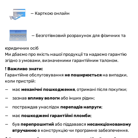
— Карткою онлайн
— Безготівковий розрахунок для фізичних та
юридичних осіб
Ми дбаємо про якість нашої продукції та надаємо гарантію
згідно з умовами, визначеними гарантійним талоном.
❗
Важливо знати:
Гарантійне обслуговування
не поширюється
на випадки,
коли пристрій:
має
механічні пошкодження
, отримані після покупки;
зазнав
впливу вологи
або інших рідин;
постраждав унаслідок
перепадів напруги
;
має
пошкоджені гарантійні пломби
;
був
перепрошитий
або піддавався
несанкціонованому
втручанню
в конструкцію чи програмне забезпечення.