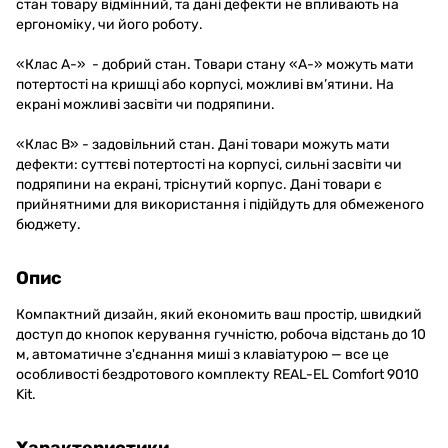
стан товару відмінний, та дані дефекти не впливають на
ергономіку, чи його роботу.
«Клас A-» - добрий стан. Товари стану «А-» можуть мати
потертості на кришці або корпусі, можливі вм’ятини. На
екрані можливі засвіти чи подряпини.
«Клас B» - задовільний стан. Дані товари можуть мати
дефекти: суттєві потертості на корпусі, сильні засвіти чи
подряпини на екрані, тріснутий корпус. Дані товари є
прийнятними для використання і підійдуть для обмеженого
бюджету.
Опис
Компактний дизайн, який економить ваш простір, швидкий
доступ до кнопок керування гучністю, робоча відстань до 10
м, автоматичне з'єднання миші з клавіатурою — все це
особливості бездротового комплекту REAL-EL Comfort 9010
Kit.
Характеристики