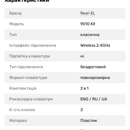
Бренд
Real-EL
Модель
9010 Kit
Тип
класична
Інтерфейс підключення
Wireless 2.4GHz
Підсвітка клавіатури
ні
Тип підключення
бездротовий
Формат клавіатури
повнорозмірна
Комплектація
2 в 1
Рокзкладка клавіатри
ENG / RU / UA
К-сть кнопок
3
Матеріал
Пластик