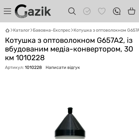
Каталог
Бавовна-Експрес
Котушка з оптоволокном G657A
GAZIK
AI
Котушка з оптоволокном G657A2, із
Онлайн · пошук техніки
вбудованим медіа-конвертором, 30
Привіт! 👋 Я Gazik AI — допоможу
км 1010228
підібрати вживану комп'ютерну техніку.
Артикул:
1010228
Написати відгук
Що шукаєш?