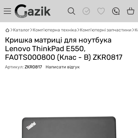
Каталог
Комп'ютерна техніка
Комп'ютерні запчастини
К
GAZIK
AI
Кришка матриці для ноутбука
Онлайн · пошук техніки
Lenovo ThinkPad E550,
FA0TS000800 (Клас - B) ZKR0817
Привіт! 👋 Я Gazik AI — допоможу
підібрати вживану комп'ютерну техніку.
Артикул:
ZKR0817
Написати відгук
Що шукаєш?