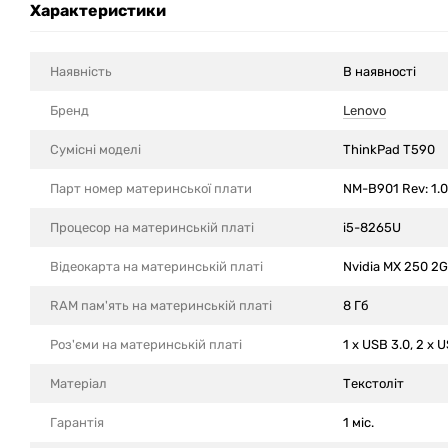
Характеристики
Наявність
В наявності
Бренд
Lenovo
Сумісні моделi
ThinkPad T590
Парт номер материнської плати
NM-B901 Rev: 1.0
Процесор на материнській платі
i5-8265U
Відеокарта на материнській платі
Nvidia MX 250 2
RAM пам'ять на материнській платі
8 Гб
Роз'єми на материнській платі
1 x USB 3.0, 2 x 
Матеріал
Текстоліт
Гарантія
1 міс.