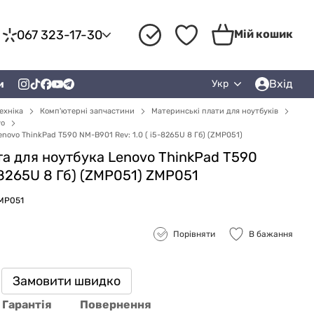
067 323-17-30
Мій кошик
Вхід
и
Укр
ехніка
Комп'ютерні запчастини
Материнські плати для ноутбуків
vo
novo ThinkPad T590 NM-B901 Rev: 1.0 ( i5-8265U 8 Гб) (ZMP051)
а для ноутбука Lenovo ThinkPad T590
-8265U 8 Гб) (ZMP051) ZMP051
ZMP051
Порівняти
В бажання
Замовити швидко
Гарантія
Повернення