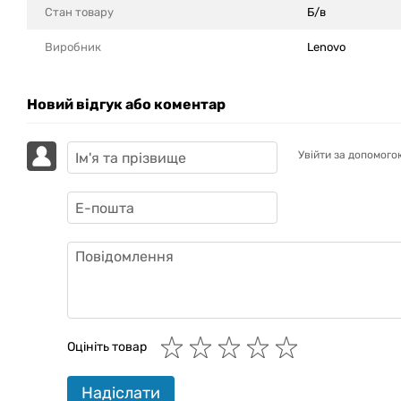
Стан товару
Б/в
Виробник
Lenovo
Новий відгук або коментар
Увійти за допомого
GAZIK
AI
Онлайн · пошук техніки
Оцініть товар
Привіт! 👋 Я Gazik AI — допоможу
Надіслати
підібрати вживану комп'ютерну