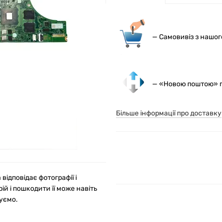
— С
амовивіз з нашо
— «Новою поштою» по
Більше інформації про доставку
ідповідає фотографії і
й і пошкодити її може навіть
уємо.