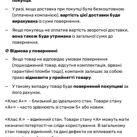
покупця
.
У разі, якщо доставка при покупці була безкоштовною
(оплачена компанією),
вартість цієї доставки буде
вирахувана
із суми повернення.
Якщо покупець не оплатив вартість зворотної доставки,
вона також буде утримана
із загальної суми до
повернення.
🚫
Відмова у поверненні
:
Якщо товар не відповідає умовам повернення
(пошкоджений товар, відсутня комплектація, зірвані
гарантійні пломби тощо), компанія залишає за собою
право
відмовити у прийнятті товару
.
У такому випадку товар буде
повернений покупцеві
за
його рахунок.
«Клас A+» - близький до ідеального стан. Товари стану
«А+» - часто зрівнюють зі станом 5+ або новим.
«Клас A » – відмінний стан. Товари стану «А» можуть мати
незначні потертості чи сліди користування. В загальному
стан товару відмінний, та дані дефекти не впливають на