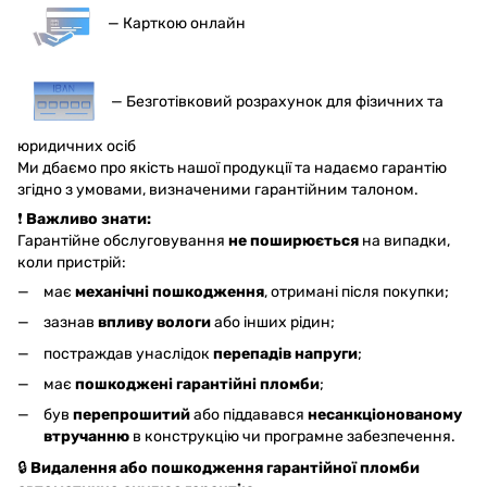
— Карткою онлайн
— Безготівковий розрахунок для фізичних та
юридичних осіб
Ми дбаємо про якість нашої продукції та надаємо гарантію
згідно з умовами, визначеними гарантійним талоном.
❗
Важливо знати:
Гарантійне обслуговування
не поширюється
на випадки,
коли пристрій:
має
механічні пошкодження
, отримані після покупки;
зазнав
впливу вологи
або інших рідин;
постраждав унаслідок
перепадів напруги
;
має
пошкоджені гарантійні пломби
;
був
перепрошитий
або піддавався
несанкціонованому
втручанню
в конструкцію чи програмне забезпечення.
🔒
Видалення або пошкодження гарантійної пломби