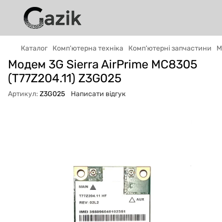
Каталог
Комп'ютерна техніка
Комп'ютерні запчастини
М
Модем 3G Sierra AirPrime MC8305
GAZIK
AI
(T77Z204.11) Z3G025
Онлайн · пошук техніки
Артикул:
Z3G025
Написати відгук
Привіт! 👋 Я Gazik AI — допоможу
підібрати вживану комп'ютерну техніку.
Що шукаєш?