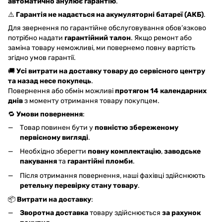
автоматично анулює гарантію
.
⚠️
Гарантія не надається на акумуляторні батареї (АКБ)
.
Для звернення по гарантійне обслуговування обов’язково
потрібно надати
гарантійний талон
. Якщо ремонт або
заміна товару неможливі, ми повернемо повну вартість
згідно умов гарантії.
🚚
Усі витрати на доставку товару до сервісного центру
та назад несе покупець
.
Повернення або обмін можливі
протягом 14 календарних
днів
з моменту отримання товару покупцем.
🔁
Умови повернення
:
Товар повинен бути у
повністю збереженому
первісному вигляді
.
Необхідно зберегти
повну комплектацію
,
заводське
пакування
та
гарантійні пломби
.
Після отримання повернення, наші фахівці здійснюють
ретельну перевірку стану товару
.
📦
Витрати на доставку
:
Зворотна доставка
товару здійснюється
за рахунок