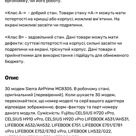
ергономіку, чи його роботу.
«Клас A-» - добрий стан. Товари стану «А-» можуть мати
потертості на кришці або корпусі, можливі вм’ятини. На
екрані можливі засвіти чи подряпини.
«Клас B» - задовільний стан. Дані товари можуть мати
дефекти: суттєві потертості на корпусі, сильні засвіти чи
подряпини на екрані, тріснутий корпус. Дані товари є
прийнятними для використання і підійдуть для обмеженого
бюджету.
Опис
3G модем Sierra AirPrime MC8305. В робочому стані,
оригінальний (перевірений). Коли шукаєте 3G модем,
переконайтеся, що номер моделі та серії вашого адаптера
відповідає зображенню, форм-фактору та парт номеру
даного модуля. Сумісність: Fujitsu CELSIUS H720 vPro,
CELSIUS H910 vPro, CELSIUS H920 vPro LIFEBOOK A531/AH531,
LIFEBOOK A532/AH532, LIFEBOOK E751, LIFEBOOK E751/E781
vPro LIFEBOOK E752/E782 vPro, LIFEBOOK LH532/G22,