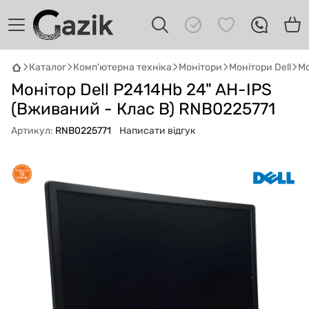
Каталог
Комп'ютерна техніка
Монітори
Монітори Dell
Мо
GAZIK
AI
Монітор Dell P2414Hb 24" AH-IPS
Онлайн · пошук техніки
(Вживаний - Клас B) RNB0225771
Привіт! 👋 Я Gazik AI — допоможу
Артикул:
RNB0225771
Написати відгук
підібрати вживану комп'ютерну техніку.
Що шукаєш?