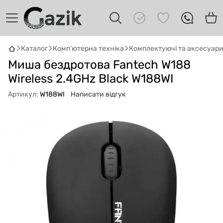
Каталог
Комп'ютерна техніка
Комплектуючі та аксесуар
GAZIK
AI
Миша бездротова Fantech W188
Онлайн · пошук техніки
Wireless 2.4GHz Black W188WI
Привіт! 👋 Я Gazik AI — допоможу
Артикул:
W188WI
Написати відгук
підібрати вживану комп'ютерну техніку.
Що шукаєш?