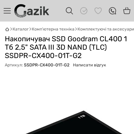
Каталог
Комп'ютерна техніка
Комплектуючі та аксесуар
GAZIK
AI
Накопичувач SSD Goodram CL400 1
Онлайн · пошук техніки
Тб 2,5" SATA III 3D NAND (TLC)
SSDPR-CX400-01T-G2
Привіт! 👋 Я Gazik AI — допоможу
підібрати вживану комп'ютерну техніку.
Артикул:
SSDPR-CX400-01T-G2
Написати відгук
Що шукаєш?