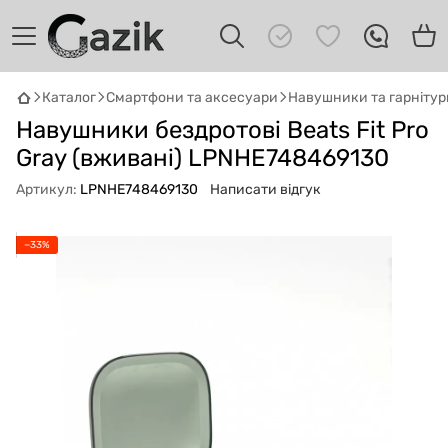
Каталог
Смартфони та аксесуари
Навушники та гарнітур
GAZIK
AI
Навушники бездротові Beats Fit Pro
Онлайн · пошук техніки
Gray (вживані) LPNHE748469130
Привіт! 👋 Я Gazik AI — допоможу
Артикул:
LPNHE748469130
Написати відгук
підібрати вживану комп'ютерну техніку.
Що шукаєш?
−33%