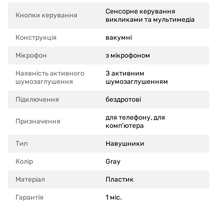
Сенсорне керування
Кнопки керування
викликами та мультимедіа
Конструкція
вакумні
Мікрофон
з мікрофоном
Наявність активного
З активним
шумозаглушення
шумозаглушенням
Підключення
бездротові
для телефону, для
Призначення
комп’ютера
Тип
Навушники
Колір
Gray
Матеріал
Пластик
Гарантія
1 міс.