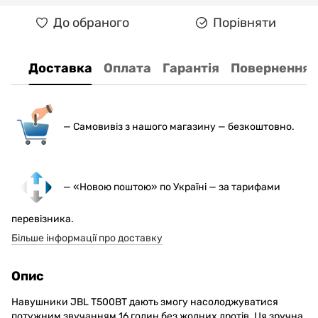
До обраного
Порівняти
Доставка
Оплата
Гарантія
Повернення
— С
амовивіз з нашого магазину — безкоштовно.
— «Новою поштою» по Україні — за тарифами
перевізника.
Більше інформації про доставку
Опис
Навушники JBL T500BT дають змогу насолоджуватися
потужним звучанням 16 годин без жодних дротів. Ця зручна