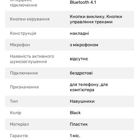
Bluetooth 4.1
підключення
Кнопки виклику, Кнопки
Кнопки керування
управління треками
Конструкція
накладні
Мікрофон
з мікрофоном
Наявність активного
відсутнє
шумозаглушення
Підключення
бездротові
для телефону, для
Призначення
комп’ютера
Тип
Навушники
Колір
Black
Матеріал
Пластик
Гарантія
1 міс.