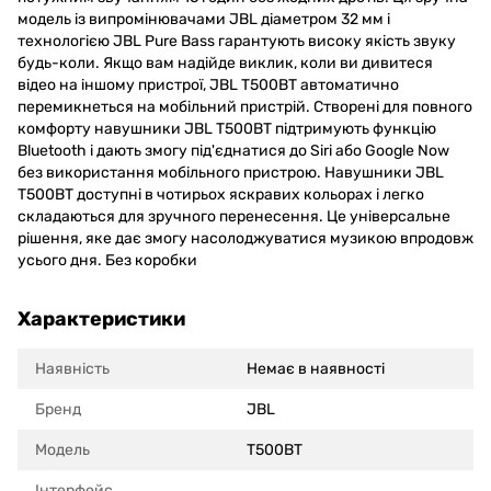
модель із випромінювачами JBL діаметром 32 мм і
технологією JBL Pure Bass гарантують високу якість звуку
будь-коли. Якщо вам надійде виклик, коли ви дивитеся
відео на іншому пристрої, JBL T500BT автоматично
перемикнеться на мобільний пристрій. Створені для повного
комфорту навушники JBL T500BT підтримують функцію
Bluetooth і дають змогу під'єднатися до Siri або Google Now
без використання мобільного пристрою. Навушники JBL
T500BT доступні в чотирьох яскравих кольорах і легко
складаються для зручного перенесення. Це універсальне
рішення, яке дає змогу насолоджуватися музикою впродовж
усього дня. Без коробки
Характеристики
Наявність
Немає в наявності
Бренд
JBL
Модель
T500BT
Інтерфейс