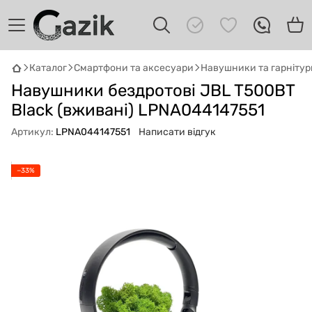
Каталог
Смартфони та аксесуари
Навушники та гарнітур
GAZIK
AI
Навушники бездротові JBL T500BT
Онлайн · пошук техніки
Black (вживані) LPNA044147551
Артикул:
LPNA044147551
Написати відгук
Привіт! 👋 Я Gazik AI — допоможу
підібрати вживану комп'ютерну техніку.
Що шукаєш?
−33%