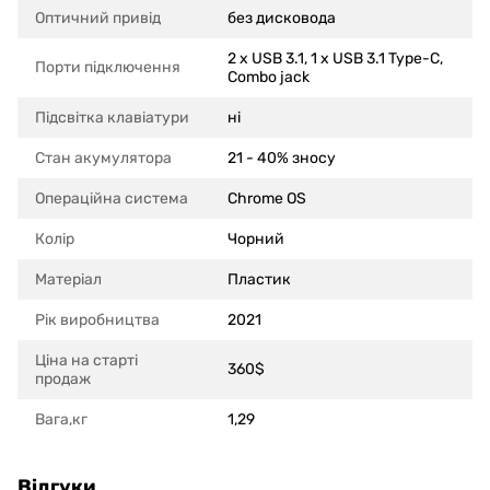
Оптичний привід
без дисковода
2 x USB 3.1, 1 x USB 3.1 Type-C,
Порти підключення
Combo jack
Підсвітка клавіатури
ні
Стан акумулятора
21 - 40% зносу
Операційна система
Chrome OS
Колір
Чорний
Матеріал
Пластик
Рік виробництва
2021
Ціна на старті
360$
продаж
Вага,кг
1,29
Відгуки