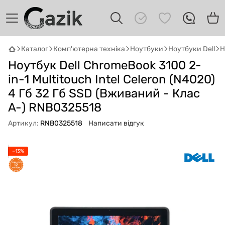
Каталог
Комп'ютерна техніка
Ноутбуки
Ноутбуки Dell
Н
Ноутбук Dell ChromeBook 3100 2-
GAZIK
AI
Онлайн · пошук техніки
in-1 Multitouch Intel Celeron (N4020)
4 Гб 32 Гб SSD (Вживаний - Клас
Привіт! 👋 Я Gazik AI — допоможу
A-) RNB0325518
підібрати вживану комп'ютерну техніку.
Що шукаєш?
Артикул:
RNB0325518
Написати відгук
−13%