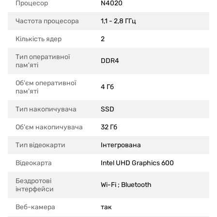
Процесор
N4020
Частота процесора
1,1 - 2,8 ГГц
Кількість ядер
2
Тип оперативної
DDR4
пам'яті
Об'єм оперативної
4 Гб
пам'яті
Тип накопичувача
SSD
Об'єм накопичувача
32 Гб
Тип відеокарти
Інтегрована
Відеокарта
Intel UHD Graphics 600
Бездротові
Wi-Fi ; Bluetooth
інтерфейси
Веб-камера
так