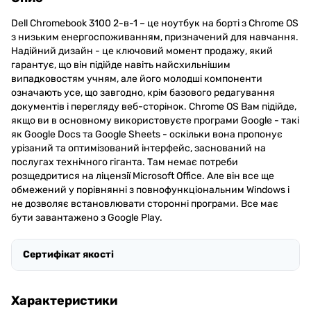
Dell Chromebook 3100 2-в-1 – це ноутбук на борті з Chrome OS
з низьким енергоспоживанням, призначений для навчання.
Надійний дизайн - це ключовий момент продажу, який
гарантує, що він підійде навіть найсхильнішим
випадковостям учням, але його молодші компоненти
означають усе, що завгодно, крім базового редагування
документів і перегляду веб-сторінок. Chrome OS Вам підійде,
якщо ви в основному використовуєте програми Google - такі
як Google Docs та Google Sheets - оскільки вона пропонує
урізаний та оптимізований інтерфейс, заснований на
послугах технічного гіганта. Там немає потреби
розщедритися на ліцензії Microsoft Office. Але він все ще
обмежений у порівнянні з повнофункціональним Windows і
не дозволяє встановлювати сторонні програми. Все має
бути завантажено з Google Play.
Сертифікат якості
Характеристики