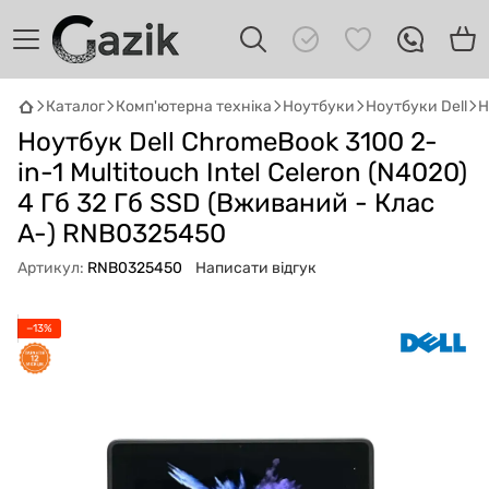
Каталог
Комп'ютерна техніка
Ноутбуки
Ноутбуки Dell
Н
Ноутбук Dell ChromeBook 3100 2-
GAZIK
AI
Онлайн · пошук техніки
in-1 Multitouch Intel Celeron (N4020)
4 Гб 32 Гб SSD (Вживаний - Клас
Привіт! 👋 Я Gazik AI — допоможу
A-) RNB0325450
підібрати вживану комп'ютерну техніку.
Що шукаєш?
Артикул:
RNB0325450
Написати відгук
−13%