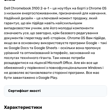
Dell Chromebook 3100 2-в-1 – це ноутбук на борті з Chrome OS
з низьким енергоспоживанням, призначений для навчання.
Надійний дизайн - це ключовий момент продажу, який
гарантує, що він підійде навіть найсхильнішим
випадковостям учням, але його молодші компоненти
означають усе, що завгодно, крім базового редагування
документів і перегляду веб-сторінок. Chrome OS Вам підійде,
якщо ви в основному використовуєте програми Google - такі
як Google Docs та Google Sheets - оскільки вона пропонує
урізаний та оптимізований інтерфейс, заснований на
послугах технічного гіганта. Там немає потреби
розщедритися на ліцензії Microsoft Office. Але він все ще
обмежений у порівнянні з повнофункціональним Windows і
не дозволяє встановлювати сторонні програми. Все має
бути завантажено з Google Play.
Сертифікат якості
Характеристики