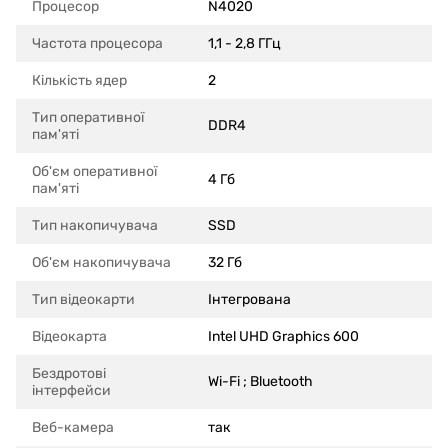
Процесор
N4020
Частота процесора
1,1 - 2,8 ГГц
Кількість ядер
2
Тип оперативної
DDR4
пам'яті
Об'єм оперативної
4 Гб
пам'яті
Тип накопичувача
SSD
Об'єм накопичувача
32 Гб
Тип відеокарти
Інтегрована
Відеокарта
Intel UHD Graphics 600
Бездротові
Wi-Fi ; Bluetooth
інтерфейси
Веб-камера
так