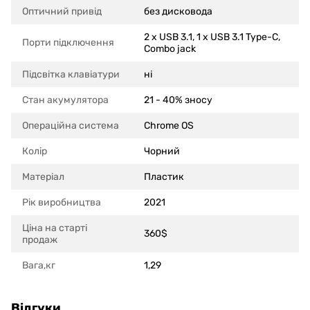
Оптичний привід
без дисковода
2 x USB 3.1, 1 x USB 3.1 Type-C,
Порти підключення
Combo jack
Підсвітка клавіатури
ні
Стан акумулятора
21 - 40% зносу
Операційна система
Chrome OS
Колір
Чорний
Матеріал
Пластик
Рік виробництва
2021
Ціна на старті
360$
продаж
Вага,кг
1,29
Відгуки