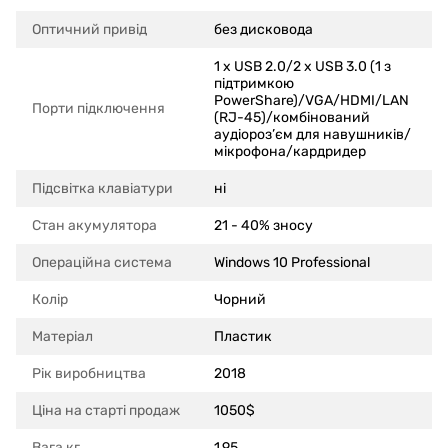
Оптичний привід
без дисковода
1 x USB 2.0/2 x USB 3.0 (1 з
підтримкою
PowerShare)/VGA/HDMI/LAN
Порти підключення
(RJ-45)/комбінований
аудіороз’єм для навушників/
мікрофона/кардридер
Підсвітка клавіатури
ні
Стан акумулятора
21 - 40% зносу
Операційна система
Windows 10 Professional
Колір
Чорний
Матеріал
Пластик
Рік виробництва
2018
Ціна на старті продаж
1050$
Вага,кг
1,95