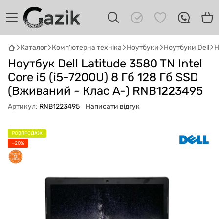
Каталог
Комп'ютерна техніка
Ноутбуки
Ноутбуки Dell
Н
Ноутбук Dell Latitude 3580 TN Intel
GAZIK
AI
Онлайн · пошук техніки
Core i5 (i5-7200U) 8 Гб 128 Гб SSD
(Вживаний - Клас A-) RNB1223495
Привіт! 👋 Я Gazik AI — допоможу
Артикул:
RNB1223495
Написати відгук
підібрати вживану комп'ютерну техніку.
Що шукаєш?
РОЗПРОДАЖ
−20%