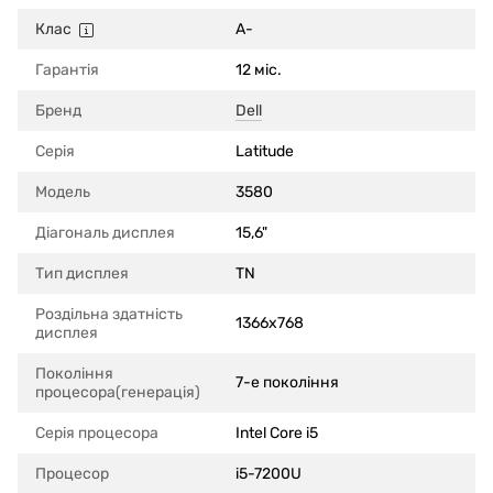
Клас
A-
Гарантія
12 міс.
Бренд
Dell
Серія
Latitude
Модель
3580
Діагональ дисплея
15,6"
Тип дисплея
TN
Роздільна здатність
1366x768
дисплея
Покоління
7-е покоління
процесора(генерація)
Серія процесора
Intel Core i5
Процесор
i5-7200U