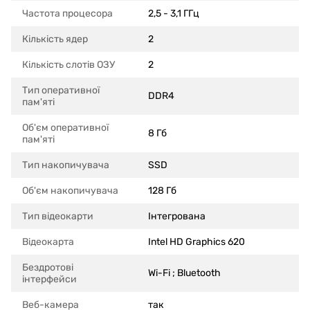
Частота процесора
2,5 - 3,1 ГГц
Кількість ядер
2
Кількість слотів ОЗУ
2
Тип оперативної
DDR4
пам'яті
Об'єм оперативної
8 Гб
пам'яті
Тип накопичувача
SSD
Об'єм накопичувача
128 Гб
Тип відеокарти
Інтегрована
Відеокарта
Intel HD Graphics 620
Бездротові
Wi-Fi ; Bluetooth
інтерфейси
Веб-камера
так