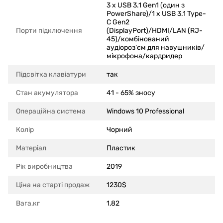
3 x USB 3.1 Gen1 (один з
PowerShare)/1 x USB 3.1 Type-
C Gen2
Порти підключення
(DisplayPort)/HDMI/LAN (RJ-
45)/комбінований
аудіороз’єм для навушників/
мікрофона/кардридер
Підсвітка клавіатури
так
Стан акумулятора
41 - 65% зносу
Операційна система
Windows 10 Professional
Колір
Чорний
Матеріал
Пластик
Рік виробництва
2019
Ціна на старті продаж
1230$
Вага,кг
1,82