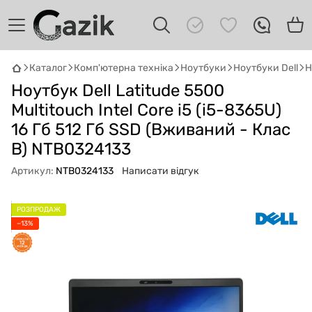
Каталог
Комп'ютерна техніка
Ноутбуки
Ноутбуки Dell
Н
Ноутбук Dell Latitude 5500
GAZIK
AI
Онлайн · пошук техніки
Multitouch Intel Core i5 (i5-8365U)
16 Гб 512 Гб SSD (Вживаний - Клас
Привіт! 👋 Я Gazik AI — допоможу
B) NTB0324133
підібрати вживану комп'ютерну техніку.
Що шукаєш?
Артикул:
NTB0324133
Написати відгук
РОЗПРОДАЖ
−13%