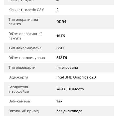
Кількість ядер
4
Кількість слотів ОЗУ
2
Тип оперативної
DDR4
пам'яті
Об'єм оперативної
16 Гб
пам'яті
Тип накопичувача
SSD
Об'єм накопичувача
512 Гб
Тип відеокарти
Інтегрована
Відеокарта
Intel UHD Graphics 620
Бездротові
Wi-Fi ; Bluetooth
інтерфейси
Веб-камера
так
Оптичний привід
без дисковода