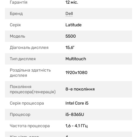
Гарантія
12 міс.
Бренд
Dell
Серія
Latitude
Модель
5500
Діагональ дисплея
15,6"
Тип дисплея
Multitouch
Роздільна здатність
1920x1080
дисплея
Покоління
8-е покоління
процесора(генерація)
Серія процесора
Intel Core i5
Процесор
i5-8365U
Частота процесора
1,6 - 4,1 ГГц