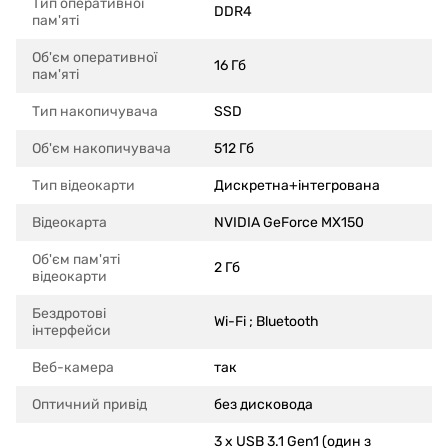
Тип оперативної
DDR4
пам'яті
Об'єм оперативної
16 Гб
пам'яті
Тип накопичувача
SSD
Об'єм накопичувача
512 Гб
Тип відеокарти
Дискретна+інтегрована
Відеокарта
NVIDIA GeForce MX150
Об'єм пам'яті
2 Гб
відеокарти
Бездротові
Wi-Fi ; Bluetooth
інтерфейси
Веб-камера
так
Оптичний привід
без дисковода
3 x USB 3.1 Gen1 (один з