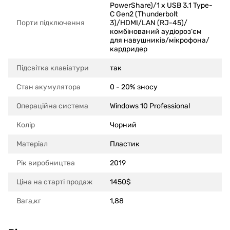
PowerShare)/1 x USB 3.1 Type-
C Gen2 (Thunderbolt
Порти підключення
3)/HDMI/LAN (RJ-45)/
комбінований аудіороз’єм
для навушників/мікрофона/
кардридер
Підсвітка клавіатури
так
Стан акумулятора
0 - 20% зносу
Операційна система
Windows 10 Professional
Колір
Чорний
Матеріал
Пластик
Рік виробництва
2019
Ціна на старті продаж
1450$
Вага,кг
1,88