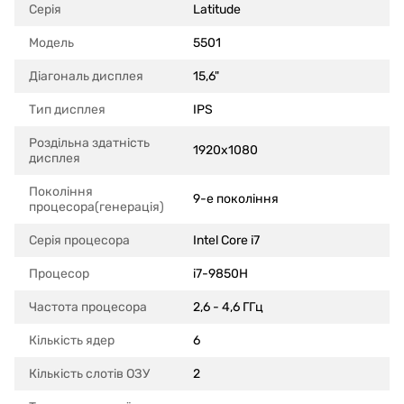
Серія
Latitude
Модель
5501
Діагональ дисплея
15,6"
Тип дисплея
IPS
Роздільна здатність
1920x1080
дисплея
Покоління
9-е покоління
процесора(генерація)
Серія процесора
Intel Core i7
Процесор
i7-9850H
Частота процесора
2,6 - 4,6 ГГц
Кількість ядер
6
Кількість слотів ОЗУ
2