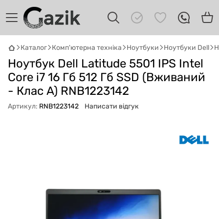
Каталог
Комп'ютерна техніка
Ноутбуки
Ноутбуки Dell
Н
Ноутбук Dell Latitude 5501 IPS Intel
GAZIK
AI
Онлайн · пошук техніки
Core i7 16 Гб 512 Гб SSD (Вживаний
- Клас A) RNB1223142
Привіт! 👋 Я Gazik AI — допоможу
Артикул:
RNB1223142
Написати відгук
підібрати вживану комп'ютерну техніку.
Що шукаєш?