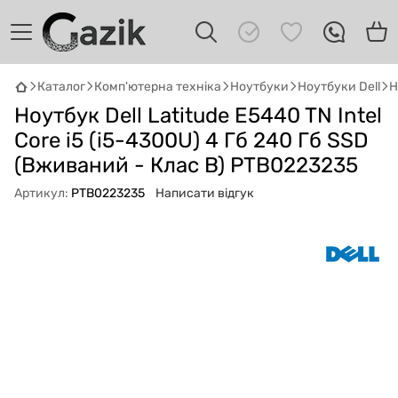
Каталог
Комп'ютерна техніка
Ноутбуки
Ноутбуки Dell
Н
GAZIK
AI
Ноутбук Dell Latitude E5440 TN Intel
Онлайн · пошук техніки
Core i5 (i5-4300U) 4 Гб 240 Гб SSD
(Вживаний - Клас B) PTB0223235
Привіт! 👋 Я Gazik AI — допоможу
Артикул:
PTB0223235
Написати відгук
підібрати вживану комп'ютерну техніку.
Що шукаєш?