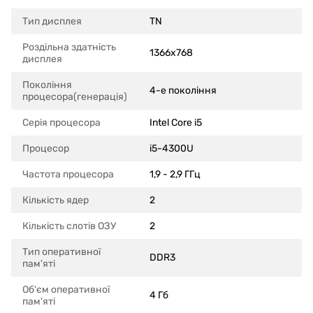
Тип дисплея
TN
Роздільна здатність
1366x768
дисплея
Покоління
4-е покоління
процесора(генерація)
Серія процесора
Intel Core i5
Процесор
i5-4300U
Частота процесора
1,9 - 2,9 ГГц
Кількість ядер
2
Кількість слотів ОЗУ
2
Тип оперативної
DDR3
пам'яті
Об'єм оперативної
4 Гб
пам'яті