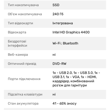
Тип накопичувача
SSD
Об'єм накопичувача
240 Гб
Тип відеокарти
Інтегрована
Відеокарта
Intel HD Graphics 4400
Бездротові
Wi-Fi ; Bluetooth
інтерфейси
Веб-камера
ні
Оптичний привід
DVD-RW
1x - USB 2.0, 1x - USB 3.0, 1x -
USB 3.1, 1x - VGA, 1x - HDMI,
Порти підключення
кардрідер, комбінований
роз’єм для гарнітури
Підсвітка клавіатури
ні
Стан акумулятора
41 - 65% зносу