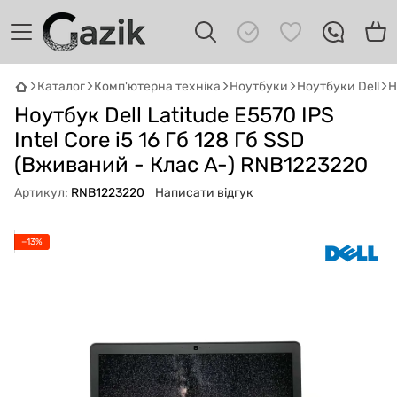
Каталог
Комп'ютерна техніка
Ноутбуки
Ноутбуки Dell
Н
Ноутбук Dell Latitude E5570 IPS
GAZIK
AI
Онлайн · пошук техніки
Intel Core i5 16 Гб 128 Гб SSD
(Вживаний - Клас A-) RNB1223220
Привіт! 👋 Я Gazik AI — допоможу
Артикул:
RNB1223220
Написати відгук
підібрати вживану комп'ютерну техніку.
Що шукаєш?
−13%