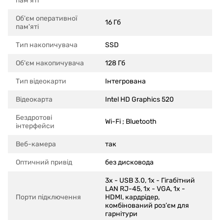
пам'яті
Об'єм оперативної
16 Гб
пам'яті
Тип накопичувача
SSD
Об'єм накопичувача
128 Гб
Тип відеокарти
Інтегрована
Відеокарта
Intel HD Graphics 520
Бездротові
Wi-Fi ; Bluetooth
інтерфейси
Веб-камера
так
Оптичний привід
без дисковода
3x - USB 3.0, 1x - Гігабітний
LAN RJ-45, 1x - VGA, 1x -
Порти підключення
HDMI, кардрідер,
комбінований роз’єм для
гарнітури