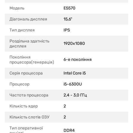
Модель
E5570
Діагональ дисплея
15,6"
Тип дисплея
IPS
Роздільна здатність
1920x1080
дисплея
Покоління
6-е покоління
процесора(генерація)
Серія процесора
Intel Core i5
Процесор
i5-6300U
Частота процесора
2,4 - 3,0 ГГц
Кількість ядер
2
Кількість слотів ОЗУ
2
Тип оперативної
DDR4