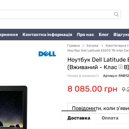
вернення
Контактна інформація
Про нас
Блог
Відгук
Головна
Каталог
Комп'ютерна т
Ноутбук Dell Latitude E5570 TN Intel Co
Ноутбук Dell Latitude 
(Вживаний -
Клас
B
Немає в наявності
Артикул: RNB1
8 085.00 грн
9 
Повідомити, коли з'яв
Доставка
Оплата