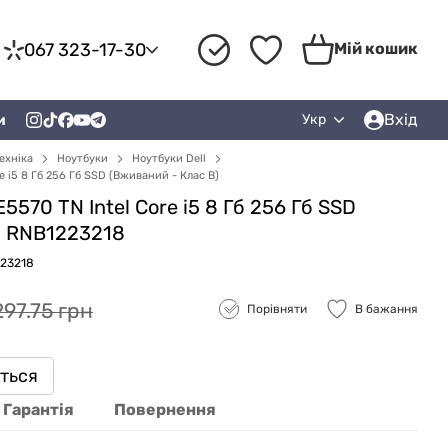
067 323-17-30
Мій кошик
Вхід
и
Укр
ехніка
Ноутбуки
Ноутбуки Dell
re i5 8 Гб 256 Гб SSD (Вживаний - Клас B)
E5570 TN Intel Core i5 8 Гб 256 Гб SSD
) RNB1223218
223218
297.75 грн
Порівняти
В бажання
иться
Гарантія
Повернення