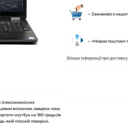
— С
амовивіз з нашо
— «Новою поштою» по
Більше інформації про доставку
 із високоякісних
лецевим волокном, завдяки чому
ортати ноутбук на 180 градусів
дь-якій плоскій поверхні.