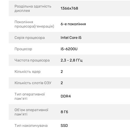
Роздільна здатність
1366x768
дисплея
Покоління
6-е покоління
процесора(генерація)
Серія процесора
Intel Core i5
Процесор
i5-6200U
Частота процесора
2,3 - 2,8 ГГц
Кількість ядер
2
Кількість слотів ОЗУ
2
Тип оперативної
DDR4
пам'яті
Об'єм оперативної
8 Гб
пам'яті
Тип накопичувача
SSD