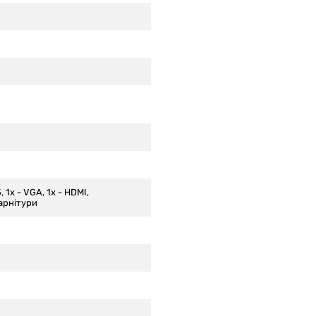
, 1x - VGA, 1x - HDMI,
арнітури