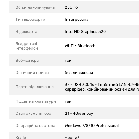
Об'єм накопичувача
256 Гб
Тип відеокарти
Інтегрована
Відеокарта
Intel HD Graphics 520
Бездротові
Wi-Fi ; Bluetooth
інтерфейси
Веб-камера
так
Оптичний привід
без дисковода
3x - USB 3.0, 1x - Гігабітний LAN RJ-45
Порти підключення
кардрідер, комбінований роз’єм для г
Підсвітка клавіатури
так
Стан акумулятора
21 - 40% зносу
Операційна система
Windows 7/8/10 Professional
Колір
Чорний