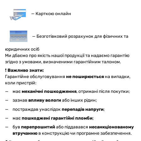
— Карткою онлайн
— Безготівковий розрахунок для фізичних та
юридичних осіб
Ми дбаємо про якість нашої продукції та надаємо гарантію
згідно з умовами, визначеними гарантійним талоном.
❗
Важливо знати:
Гарантійне обслуговування
не поширюється
на випадки,
коли пристрій:
має
механічні пошкодження
, отримані після покупки;
зазнав
впливу вологи
або інших рідин;
постраждав унаслідок
перепадів напруги
;
має
пошкоджені гарантійні пломби
;
був
перепрошитий
або піддавався
несанкціонованому
втручанню
в конструкцію чи програмне забезпечення.