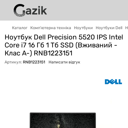
Каталог
Комп'ютерна техніка
Ноутбуки
Ноутбуки Dell
Н
Ноутбук Dell Precision 5520 IPS Intel
GAZIK
AI
Core i7 16 Гб 1 Тб SSD (Вживаний -
Онлайн · пошук техніки
Клас A-) RNB1223151
Артикул:
RNB1223151
Написати відгук
Привіт! 👋 Я Gazik AI — допоможу
підібрати вживану комп'ютерну техніку.
Що шукаєш?