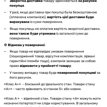
Зворотна доставка
товару здійснюється
за рахунок
покупця
.
У разі, якщо доставка при покупці була безкоштовною
(оплачена компанією),
вартість цієї доставки буде
вирахувана
із суми повернення.
Якщо покупець не оплатив вартість зворотної доставки,
вона також буде утримана
із загальної суми до
повернення.
🚫
Відмова у поверненні
:
Якщо товар не відповідає умовам повернення
(пошкоджений товар, відсутня комплектація, зірвані
гарантійні пломби тощо), компанія залишає за собою
право
відмовити у прийнятті товару
.
У такому випадку товар буде
повернений покупцеві
за
його рахунок.
«Клас A+» - близький до ідеального стан. Товари стану
«А+» - часто зрівнюють зі станом 5+ або новим.
«Клас A » – відмінний стан. Товари стану «А» можуть мати
незначні потертості чи сліди користування. В загальному