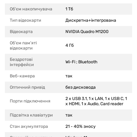
Об'єм накопичувача
1 Тб
Тип відеокарти
Дискретна+інтегрована
Відеокарта
NVIDIA Quadro M1200
Об'єм пам'яті
4 Гб
відеокарти
Бездротові
Wi-Fi ; Bluetooth
інтерфейси
Веб-камера
так
Оптичний привід
без дисковода
2 x USB 3.1, 1 x LAN, 1 x USB C, 1
Порти підключення
x HDMI, 1 x Audio, Card reader
Підсвітка клавіатури
так
Стан акумулятора
21 - 40% зносу