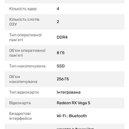
Кількість ядер
4
Кількість слотів
2
ОЗУ
Тип оперативної
DDR4
пам'яті
Об'єм оперативної
8 Гб
пам'яті
Тип накопичувача
SSD
Об'єм
256 Гб
накопичувача
Тип відеокарти
Інтегрована
Відеокарта
Radeon RX Vega 5
Бездротові
Wi-Fi ; Bluetooth
інтерфейси