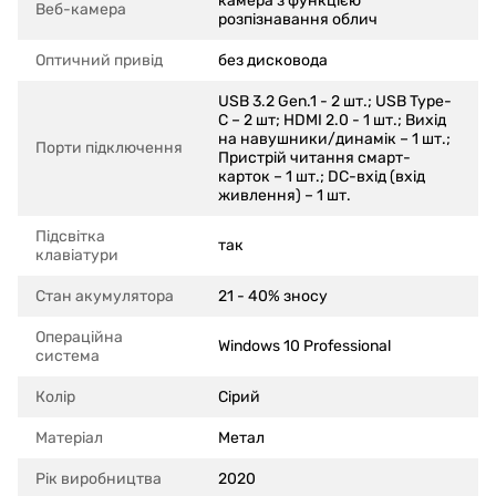
камера з функцією
Веб-камера
розпізнавання облич
Оптичний привід
без дисковода
USB 3.2 Gen.1 - 2 шт.; USB Type-
C – 2 шт; HDMI 2.0 - 1 шт.; Вихід
на навушники/динамік – 1 шт.;
Порти підключення
Пристрій читання смарт-
карток – 1 шт.; DC-вхід (вхід
живлення) – 1 шт.
Підсвітка
так
клавіатури
Стан акумулятора
21 - 40% зносу
Операційна
Windows 10 Professional
система
Колір
Сірий
Матеріал
Метал
Рік виробництва
2020