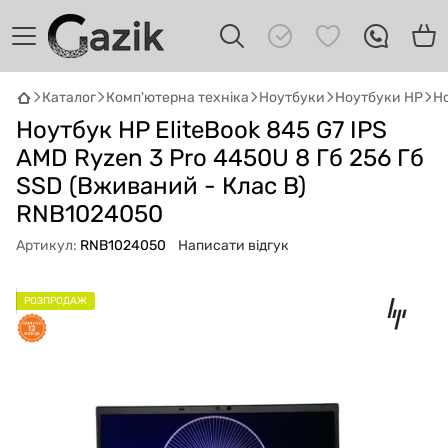
Каталог
Комп'ютерна техніка
Ноутбуки
Ноутбуки HP
Но
Ноутбук HP EliteBook 845 G7 IPS
GAZIK
AI
Онлайн · пошук техніки
AMD Ryzen 3 Pro 4450U 8 Гб 256 Гб
SSD (Вживаний - Клас B)
Привіт! 👋 Я Gazik AI — допоможу
RNB1024050
підібрати вживану комп'ютерну техніку.
Що шукаєш?
Артикул:
RNB1024050
Написати відгук
РОЗПРОДАЖ