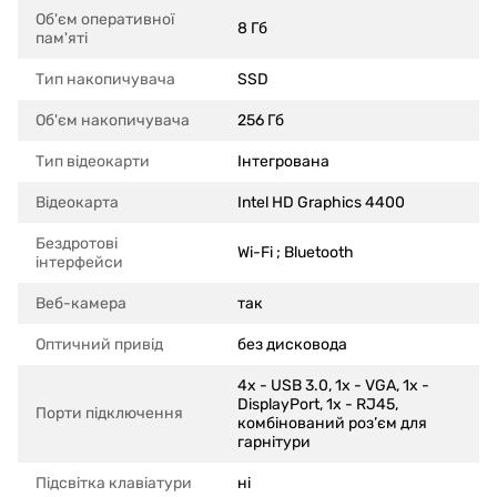
Об'єм оперативної
8 Гб
пам'яті
Тип накопичувача
SSD
Об'єм накопичувача
256 Гб
Тип відеокарти
Інтегрована
Відеокарта
Intel HD Graphics 4400
Бездротові
Wi-Fi ; Bluetooth
інтерфейси
Веб-камера
так
Оптичний привід
без дисковода
4x - USB 3.0, 1x - VGA, 1x -
DisplayPort, 1x - RJ45,
Порти підключення
комбінований роз’єм для
гарнітури
Підсвітка клавіатури
ні