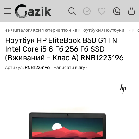
Каталог
Комп'ютерна техніка
Ноутбуки
Ноутбуки HP
Но
Ноутбук HP EliteBook 850 G1 TN
GAZIK
AI
Онлайн · пошук техніки
Intel Core i5 8 Гб 256 Гб SSD
(Вживаний - Клас A) RNB1223196
Привіт! 👋 Я Gazik AI — допоможу
Артикул:
RNB1223196
Написати відгук
підібрати вживану комп'ютерну техніку.
Що шукаєш?