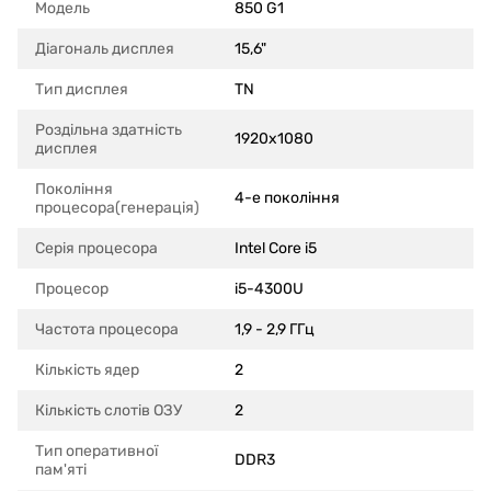
Модель
850 G1
Діагональ дисплея
15,6"
Тип дисплея
TN
Роздільна здатність
1920x1080
дисплея
Покоління
4-е покоління
процесора(генерація)
Серія процесора
Intel Core i5
Процесор
i5-4300U
Частота процесора
1,9 - 2,9 ГГц
Кількість ядер
2
Кількість слотів ОЗУ
2
Тип оперативної
DDR3
пам'яті