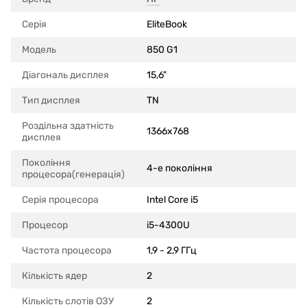
Серія
EliteBook
Модель
850 G1
Діагональ дисплея
15,6"
Тип дисплея
TN
Роздільна здатність
1366x768
дисплея
Покоління
4-е покоління
процесора(генерація)
Серія процесора
Intel Core i5
Процесор
i5-4300U
Частота процесора
1,9 - 2,9 ГГц
Кількість ядер
2
Кількість слотів ОЗУ
2