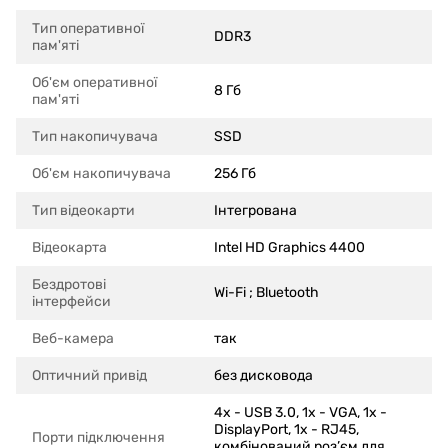
Тип оперативної
DDR3
пам'яті
Об'єм оперативної
8 Гб
пам'яті
Тип накопичувача
SSD
Об'єм накопичувача
256 Гб
Тип відеокарти
Інтегрована
Відеокарта
Intel HD Graphics 4400
Бездротові
Wi-Fi ; Bluetooth
інтерфейси
Веб-камера
так
Оптичний привід
без дисковода
4x - USB 3.0, 1x - VGA, 1x -
DisplayPort, 1x - RJ45,
Порти підключення
комбінований роз’єм для