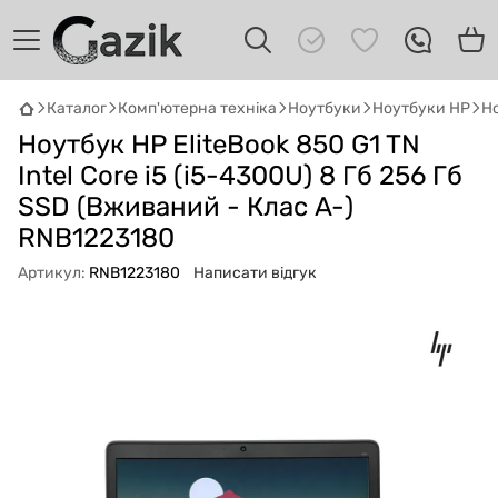
Каталог
Комп'ютерна техніка
Ноутбуки
Ноутбуки HP
Но
Ноутбук HP EliteBook 850 G1 TN
GAZIK
AI
Онлайн · пошук техніки
Intel Core i5 (i5-4300U) 8 Гб 256 Гб
SSD (Вживаний - Клас A-)
Привіт! 👋 Я Gazik AI — допоможу
RNB1223180
підібрати вживану комп'ютерну техніку.
Що шукаєш?
Артикул:
RNB1223180
Написати відгук