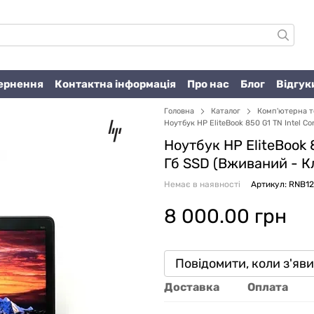
вернення
Контактна інформація
Про нас
Блог
Відгук
Головна
Каталог
Комп'ютерна т
Ноутбук HP EliteBook 850 G1 TN Intel Co
Ноутбук HP EliteBook 8
Гб SSD (Вживаний -
К
Немає в наявності
Артикул: RNB1
8 000.00 грн
Повідомити, коли з'яв
Доставка
Оплата