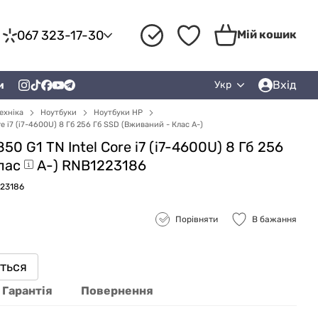
067 323-17-30
Мій кошик
Вхід
и
Укр
ехніка
Ноутбуки
Ноутбуки HP
re i7 (i7-4600U) 8 Гб 256 Гб SSD (Вживаний - Клас A-)
50 G1 TN Intel Core i7 (i7-4600U) 8 Гб 256
лас
A-) RNB1223186
223186
Порівняти
В бажання
иться
Гарантія
Повернення