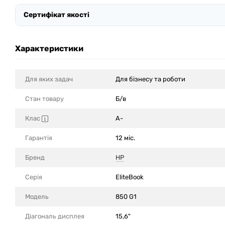
Сертифікат якості
Характеристики
Для яких задач
Для бізнесу та роботи
Стан товару
Б/в
Клас
A-
Гарантія
12 міс.
Бренд
HP
Серія
EliteBook
Модель
850 G1
Діагональ дисплея
15,6"