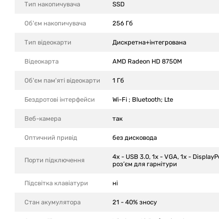
Тип накопичувача
SSD
Об'єм накопичувача
256 Гб
Тип відеокарти
Дискретна+інтегрована
Відеокарта
AMD Radeon HD 8750M
Об'єм пам'яті відеокарти
1 Гб
Бездротові інтерфейси
Wi-Fi ; Bluetooth; Lte
Веб-камера
так
Оптичний привід
без дисковода
4x - USB 3.0, 1x - VGA, 1x - Display
Порти підключення
роз’єм для гарнітури
Підсвітка клавіатури
ні
Стан акумулятора
21 - 40% зносу