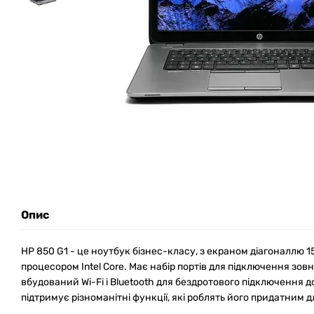
Опис
HP 850 G1 - це ноутбук бізнес-класу, з екраном діагоналлю 
процесором Intel Core. Має набір портів для підключення зовн
вбудований Wi-Fi і Bluetooth для бездротового підключення до
підтримує різноманітні функції, які роблять його придатним дл