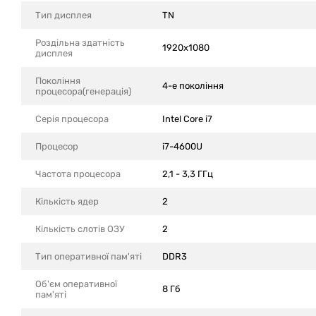
Тип дисплея
TN
Роздільна здатність
1920x1080
дисплея
Покоління
4-е покоління
процесора(генерація)
Серія процесора
Intel Core i7
Процесор
i7-4600U
Частота процесора
2,1 - 3,3 ГГц
Кількість ядер
2
Кількість слотів ОЗУ
2
Тип оперативної пам'яті
DDR3
Об'єм оперативної
8 Гб
пам'яті