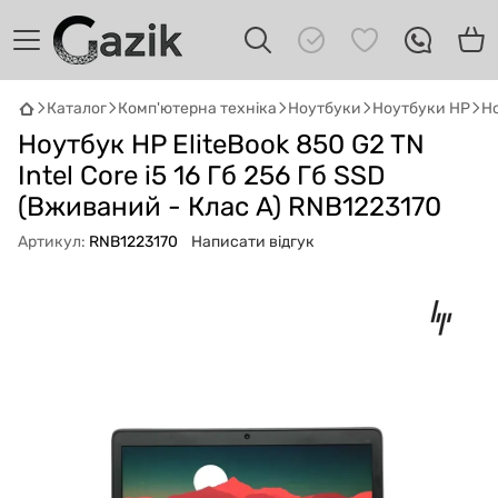
Каталог
Комп'ютерна техніка
Ноутбуки
Ноутбуки HP
Но
Ноутбук HP EliteBook 850 G2 TN
GAZIK
AI
Онлайн · пошук техніки
Intel Core i5 16 Гб 256 Гб SSD
(Вживаний - Клас A) RNB1223170
Привіт! 👋 Я Gazik AI — допоможу
Артикул:
RNB1223170
Написати відгук
підібрати вживану комп'ютерну техніку.
Що шукаєш?