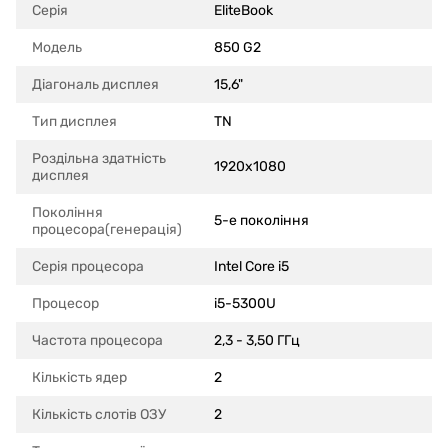
Серія
EliteBook
Модель
850 G2
Діагональ дисплея
15,6"
Тип дисплея
TN
Роздільна здатність
1920x1080
дисплея
Покоління
5-е покоління
процесора(генерація)
Серія процесора
Intel Core i5
Процесор
i5-5300U
Частота процесора
2,3 - 3,50 ГГц
Кількість ядер
2
Кількість слотів ОЗУ
2