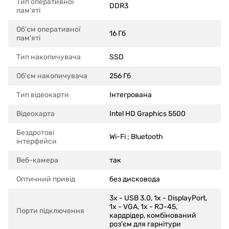
Тип оперативної
DDR3
пам'яті
Об'єм оперативної
16 Гб
пам'яті
Тип накопичувача
SSD
Об'єм накопичувача
256 Гб
Тип відеокарти
Інтегрована
Відеокарта
Intel HD Graphics 5500
Бездротові
Wi-Fi ; Bluetooth
інтерфейси
Веб-камера
так
Оптичний привід
без дисковода
3x - USB 3.0, 1x - DisplayPort,
1x - VGA, 1х - RJ-45,
Порти підключення
кардрідер, комбінований
роз’єм для гарнітури