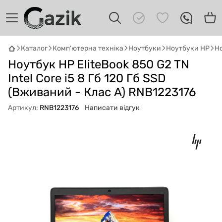
Каталог
Комп'ютерна техніка
Ноутбуки
Ноутбуки HP
Но
Ноутбук HP EliteBook 850 G2 TN
GAZIK
AI
Онлайн · пошук техніки
Intel Core i5 8 Гб 120 Гб SSD
(Вживаний - Клас A) RNB1223176
Привіт! 👋 Я Gazik AI — допоможу
Артикул:
RNB1223176
Написати відгук
підібрати вживану комп'ютерну техніку.
Що шукаєш?