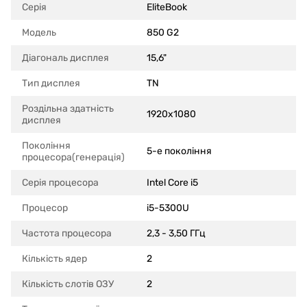
Серія
EliteBook
Модель
850 G2
Діагональ дисплея
15,6"
Тип дисплея
TN
Роздільна здатність
1920x1080
дисплея
Покоління
5-е покоління
процесора(генерація)
Серія процесора
Intel Core i5
Процесор
i5-5300U
Частота процесора
2,3 - 3,50 ГГц
Кількість ядер
2
Кількість слотів ОЗУ
2