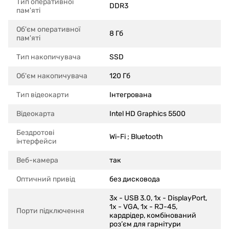
Тип оперативної
DDR3
пам'яті
Об'єм оперативної
8 Гб
пам'яті
Тип накопичувача
SSD
Об'єм накопичувача
120 Гб
Тип відеокарти
Інтегрована
Відеокарта
Intel HD Graphics 5500
Бездротові
Wi-Fi ; Bluetooth
інтерфейси
Веб-камера
так
Оптичний привід
без дисковода
3x - USB 3.0, 1x - DisplayPort,
1x - VGA, 1х - RJ-45,
Порти підключення
кардрідер, комбінований
роз’єм для гарнітури