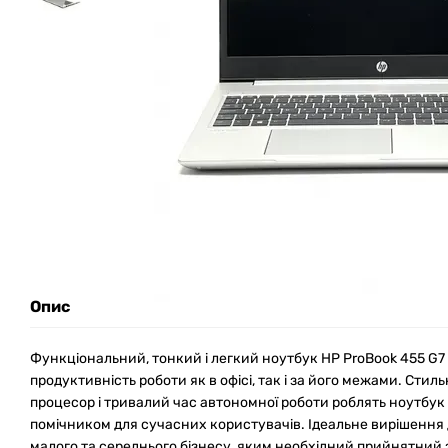
Опис
Функціональний, тонкий і легкий ноутбук HP ProBook 455 G7
продуктивність роботи як в офісі, так і за його межами. Сти
процесор і тривалий час автономної роботи роблять ноутбук
помічником для сучасних користувачів. Ідеальне вирішення 
малого та середнього бізнесу, яким необхідний прийнятний 