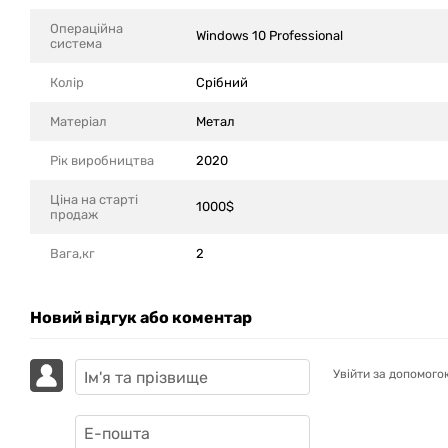
Операційна
Windows 10 Professional
система
Колір
Срібний
Матеріал
Метал
Рік виробництва
2020
Ціна на старті
1000$
продаж
Вага,кг
2
Новий відгук або коментар
Увійти за допомого