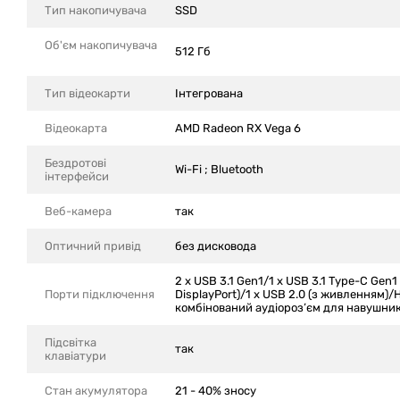
Тип накопичувача
SSD
Об'єм накопичувача
512 Гб
Тип відеокарти
Інтегрована
Відеокарта
AMD Radeon RX Vega 6
Бездротові
Wi-Fi ; Bluetooth
інтерфейси
Веб-камера
так
Оптичний привід
без дисковода
2 x USB 3.1 Gen1/1 x USB 3.1 Type-C Gen
Порти підключення
DisplayPort)/1 x USB 2.0 (з живленням)
комбінований аудіороз’єм для навушник
Підсвітка
так
клавіатури
Стан акумулятора
21 - 40% зносу