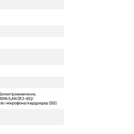
1 (електроживлення,
/HDMI/LAN (RJ-45)/
ів і мікрофона/кардридер (SD)