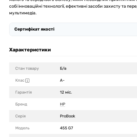
собі інноваційні технології, ефективні засоби захисту та пере
мультимедіа.
Сертифікат якості
Характеристики
Стан товару
Б/в
Клас
A-
Гарантія
12 міс.
Бренд
HP
Серія
ProBook
Модель
455 G7