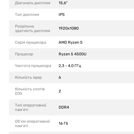
Діагональ дисплея
15,6"
Тип дисплея
IPS
Роздільна
1920x1080
здатність дисплея
Серія процесора
AMD Ryzen 5
Процесор
Ryzen 5 4500U
Частота процесора
2,3 - 4,0 ГГц
Кількість ядер
6
Кількість слотів
2
ОЗУ
Тип оперативної
DDR4
пам'яті
Об'єм оперативної
16 Гб
пам'яті