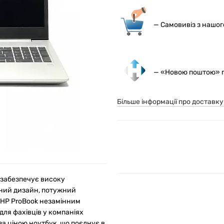
— С
амовивіз з нашо
— «Новою поштою» по
Більше інформації про доставку
 забезпечує високу
льний дизайн, потужний
 HP ProBook незамінним
для фахівців у компаніях
за ціною ноутбук, що поєднує в