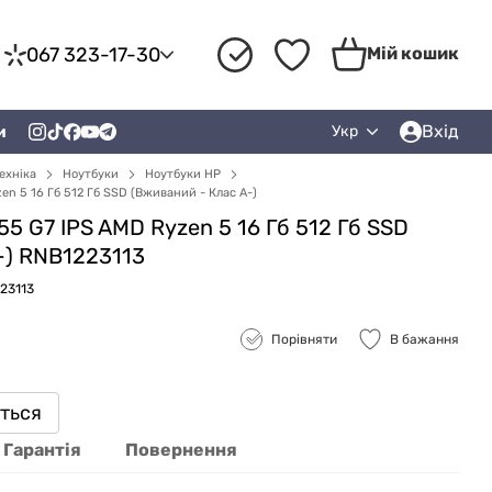
067 323-17-30
Мій кошик
Вхід
и
Укр
ехніка
Ноутбуки
Ноутбуки HP
en 5 16 Гб 512 Гб SSD (Вживаний - Клас A-)
5 G7 IPS AMD Ryzen 5 16 Гб 512 Гб SSD
-) RNB1223113
23113
Порівняти
В бажання
иться
Гарантія
Повернення