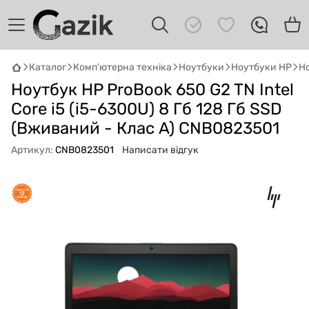
Каталог
Комп'ютерна техніка
Ноутбуки
Ноутбуки HP
Но
Ноутбук HP ProBook 650 G2 TN Intel
GAZIK
AI
Онлайн · пошук техніки
Core i5 (i5-6300U) 8 Гб 128 Гб SSD
(Вживаний - Клас A) CNB0823501
Привіт! 👋 Я Gazik AI — допоможу
Артикул:
CNB0823501
Написати відгук
підібрати вживану комп'ютерну техніку.
Що шукаєш?