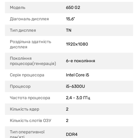
Модель
650 G2
Діагональ дисплея
15,6"
Тип дисплея
TN
Роздільна здатність
1920x1080
дисплея
Покоління
6-е покоління
процесора(генерація)
Серія процесора
Intel Core i5
Процесор
i5-6300U
Частота процесора
2,4 - 3,0 ГГц
Кількість ядер
2
Кількість слотів ОЗУ
2
Тип оперативної
DDR4
пам'яті