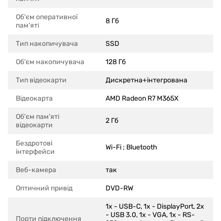
Об'єм оперативної
8 Гб
пам'яті
Тип накопичувача
SSD
Об'єм накопичувача
128 Гб
Тип відеокарти
Дискретна+інтегрована
Відеокарта
AMD Radeon R7 M365X
Об'єм пам'яті
2 Гб
відеокарти
Бездротові
Wi-Fi ; Bluetooth
інтерфейси
Веб-камера
так
Оптичний привід
DVD-RW
1x - USB-C, 1x - DisplayPort, 2x
- USB 3.0, 1x - VGA, 1x - RS-
Порти підключення