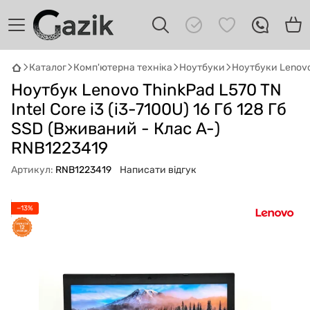
Каталог
Комп'ютерна техніка
Ноутбуки
Ноутбуки Lenov
Ноутбук Lenovo ThinkPad L570 TN
GAZIK
AI
Онлайн · пошук техніки
Intel Core i3 (i3-7100U) 16 Гб 128 Гб
SSD (Вживаний - Клас A-)
Привіт! 👋 Я Gazik AI — допоможу
RNB1223419
підібрати вживану комп'ютерну техніку.
Що шукаєш?
Артикул:
RNB1223419
Написати відгук
−13%