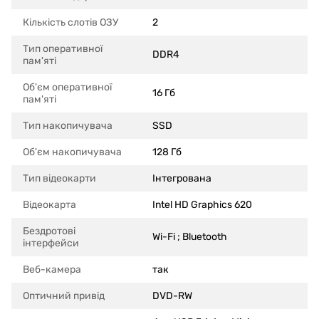
Кількість слотів ОЗУ
2
Тип оперативної
DDR4
пам'яті
Об'єм оперативної
16 Гб
пам'яті
Тип накопичувача
SSD
Об'єм накопичувача
128 Гб
Тип відеокарти
Інтегрована
Відеокарта
Intel HD Graphics 620
Бездротові
Wi-Fi ; Bluetooth
інтерфейси
Веб-камера
так
Оптичний привід
DVD-RW