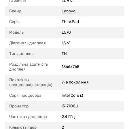
Гарантія
12 міс.
Бренд
Lenovo
Серія
ThinkPad
Модель
L570
Діагональ дисплея
15,6"
Тип дисплея
TN
Роздільна здатність
1366x768
дисплея
Покоління
7-е покоління
процесора(генерація)
Серія процесора
Intel Core i3
Процесор
i3-7100U
Частота процесора
2,4 ГГц
Кількість ядер
2