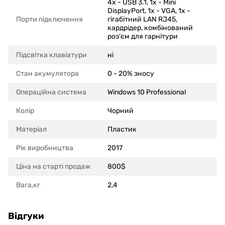
4x - USB 3.1, 1x - Mini
DisplayPort, 1x - VGA, 1x -
Порти підключення
гігабітний LAN RJ45,
кардрідер, комбінований
роз’єм для гарнітури
Підсвітка клавіатури
ні
Стан акумулятора
0 - 20% зносу
Операційна система
Windows 10 Professional
Колір
Чорний
Матеріал
Пластик
Рік виробництва
2017
Ціна на старті продаж
800$
Вага,кг
2,4
Відгуки