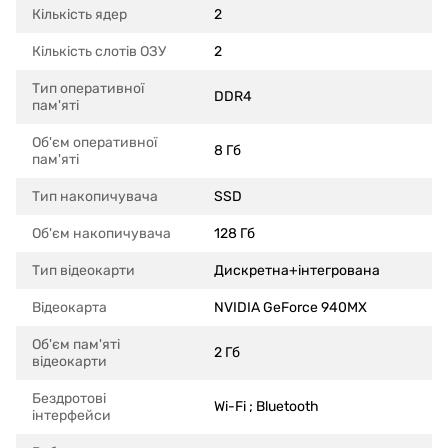
Кількість ядер
2
Кількість слотів ОЗУ
2
Тип оперативної
DDR4
пам'яті
Об'єм оперативної
8 Гб
пам'яті
Тип накопичувача
SSD
Об'єм накопичувача
128 Гб
Тип відеокарти
Дискретна+інтегрована
Відеокарта
NVIDIA GeForce 940MX
Об'єм пам'яті
2 Гб
відеокарти
Бездротові
Wi-Fi ; Bluetooth
інтерфейси