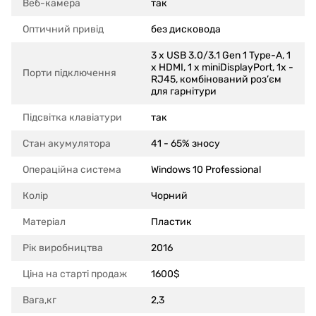
Веб-камера
так
Оптичний привід
без дисковода
3 x USB 3.0/3.1 Gen 1 Type-A, 1
x HDMI, 1 x miniDisplayPort, 1x -
Порти підключення
RJ45, комбінований роз’єм
для гарнітури
Підсвітка клавіатури
так
Стан акумулятора
41 - 65% зносу
Операційна система
Windows 10 Professional
Колір
Чорний
Матеріал
Пластик
Рік виробництва
2016
Ціна на старті продаж
1600$
Вага,кг
2,3