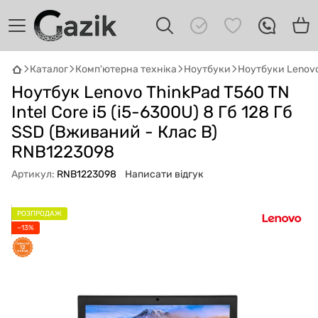
Каталог
Комп'ютерна техніка
Ноутбуки
Ноутбуки Lenov
Ноутбук Lenovo ThinkPad T560 TN
GAZIK
AI
Онлайн · пошук техніки
Intel Core i5 (i5-6300U) 8 Гб 128 Гб
SSD (Вживаний - Клас B)
Привіт! 👋 Я Gazik AI — допоможу
RNB1223098
підібрати вживану комп'ютерну техніку.
Що шукаєш?
Артикул:
RNB1223098
Написати відгук
РОЗПРОДАЖ
−13%