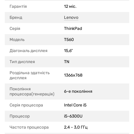
Гарантія
12 міс.
Бренд
Lenovo
Серія
ThinkPad
Модель
T560
Діагональ дисплея
15,6"
Тип дисплея
TN
Роздільна здатність
1366x768
дисплея
Покоління
6-е покоління
процесора(генерація)
Серія процесора
Intel Core i5
Процесор
i5-6300U
Частота процесора
2,4 - 3,0 ГГц